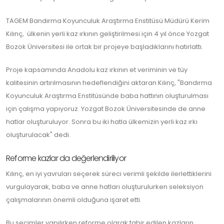
TAGEM Bandırma Koyunculuk Araştırma Enstitüsü Müdürü Kerim
Kılınç, ülkenin yerli kaz ırkının geliştirilmesi için 4 yıl önce Yozgat
Bozok Üniversitesi ile ortak bir projeye başladıklarını hatırlattı.
Proje kapsamında Anadolu kaz ırkının et veriminin ve tüy
kalitesinin artırılmasının hedeflendiğini aktaran Kılınç, "Bandırma
Koyunculuk Araştırma Enstitüsünde baba hattının oluşturulması
için çalışma yapıyoruz. Yozgat Bozok Üniversitesinde de anne
hatlar oluşturuluyor. Sonra bu iki hatla ülkemizin yerli kaz ırkı
oluşturulacak" dedi.
Reforme kazlar da değerlendiriliyor
Kılınç, en iyi yavruları seçerek süreci verimli şekilde ilerlettiklerini
vurgulayarak, baba ve anne hatları oluşturulurken seleksiyon
çalışmalarının önemli olduğuna işaret etti.
Bu seçimler yapılırken reforme olarak tabir edilen kazların