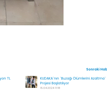
Sonraki Ha
lyon TL
KUDAKA`nın `Buzağı Ölümlerini Azaltma`
Projesi Başlatılıyor
15.04.2024 11:18