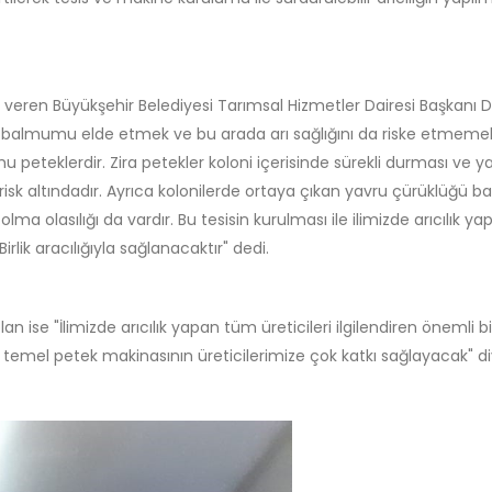
gi veren Büyükşehir Belediyesi Tarımsal Hizmetler Dairesi Başkanı Dr
ıklı balmumu elde etmek ve bu arada arı sağlığını da riske etmemek
u peteklerdir. Zira petekler koloni içerisinde sürekli durması ve y
sk altındadır. Ayrıca kolonilerde ortaya çıkan yavru çürüklüğü b
ma olasılığı da vardır. Bu tesisin kurulması ile ilimizde arıcılık ya
irlik aracılığıyla sağlanacaktır" dedi.
lan ise "İlimizde arıcılık yapan tüm üreticileri ilgilendiren önemli bi
an temel petek makinasının üreticilerimize çok katkı sağlayacak" d