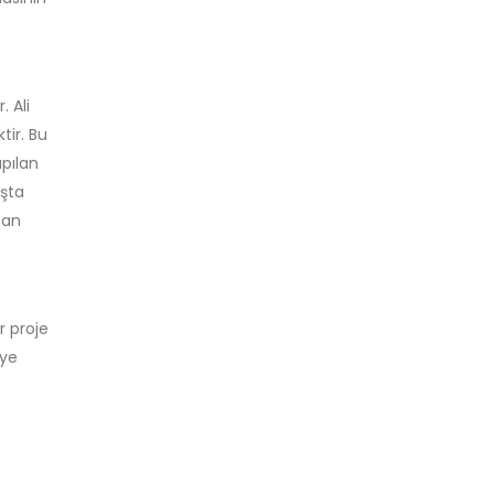
. Ali
tir. Bu
apılan
aşta
pan
r proje
iye