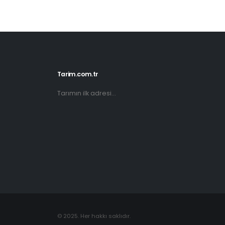
Tarim.com.tr
Tarımın ilk adresi...
© 2025. Her hakkı saklıdır.