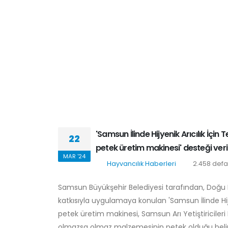
'Samsun İlinde Hijyenik Arıcılık İçi
22
petek üretim makinesi' desteği veril
MAR '24
Hayvancılık Haberleri
2.458 defa
Samsun Büyükşehir Belediyesi tarafından, Doğu 
katkısıyla uygulamaya konulan 'Samsun İlinde Hij
petek üretim makinesi, Samsun Arı Yetiştiricileri Bi
olmazsa olmaz malzemesinin petek olduğu belirtil