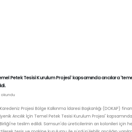
n Temel Petek Tesisi Kurulum Projesi' kapsamında arıcılara 'tem
di.
 okundu
Karedeniz Projesi Bölge Kalkınma İdaresi Başkanlığı (DOKAP) fin
yenik Arıcılık İçin Temel Petek Tesisi Kurulum Projesi' kapsamınd
rliği'ne teslim edildi. Samsun'da üreticilerinin arı kolonileri için her
erek tesis ve makine kurulumu ile sürdürülebilir arıcılığın yapıl