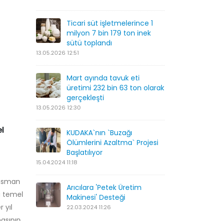
Ticari süt işletmelerince 1
milyon 7 bin 179 ton inek
sütü toplandı
13.05.2026 12:51
Mart ayında tavuk eti
üretimi 232 bin 63 ton olarak
gerçekleşti
13.05.2026 12:30
el
KUDAKA`nın `Buzağı
Ölümlerini Azaltma` Projesi
Başlatılıyor
15.04.2024 11:18
ansman
Arıcılara 'Petek Üretim
a temel
Makinesi' Desteği
 yıl
22.03.2024 11:26
masının