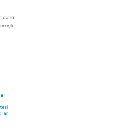
in daha
ne ışık
ber
tesi
iler