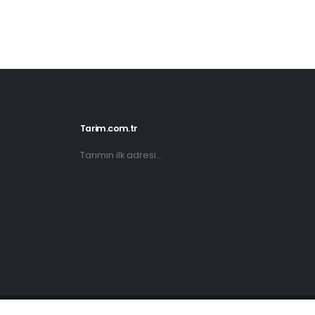
Tarim.com.tr
Tarımın ilk adresi...