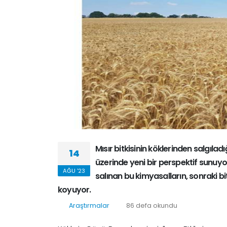
Mısır bitkisinin köklerinden salgıladığ
14
üzerinde yeni bir perspektif sunuyor
AĞU '23
salınan bu kimyasalların, sonraki bi
koyuyor.
Araştırmalar
86 defa okundu