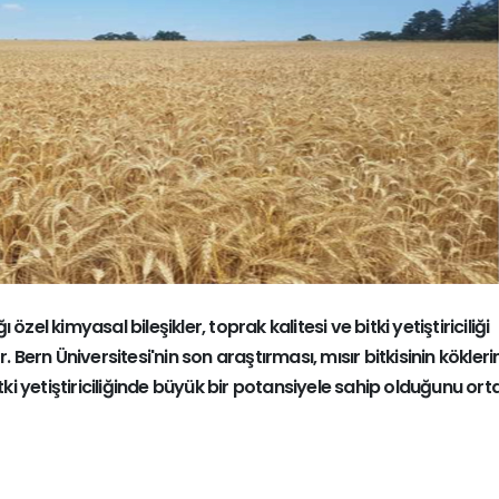
ı özel kimyasal bileşikler, toprak kalitesi ve bitki yetiştiriciliği
. Bern Üniversitesi'nin son araştırması, mısır bitkisinin kökler
tki yetiştiriciliğinde büyük bir potansiyele sahip olduğunu or