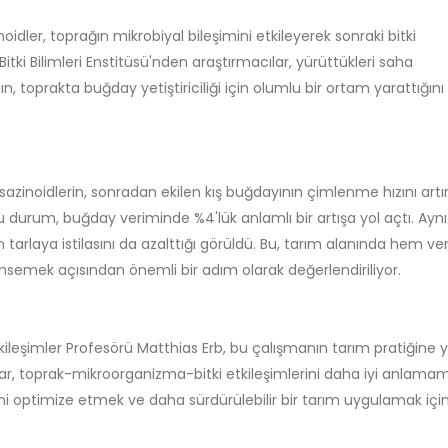
oidler, toprağın mikrobiyal bileşimini etkileyerek sonraki bitki
i Bitki Bilimleri Enstitüsü'nden araştırmacılar, yürüttükleri saha
nın, toprakta buğday yetiştiriciliği için olumlu bir ortam yarattığını
sazinoidlerin, sonradan ekilen kış buğdayının çimlenme hızını artır
u durum, buğday veriminde %4'lük anlamlı bir artışa yol açtı. Aynı
tarlaya istilasını da azalttığı görüldü. Bu, tarım alanında hem ve
semek açısından önemli bir adım olarak değerlendiriliyor.
 Etkileşimler Profesörü Matthias Erb, bu çalışmanın tarım pratiğine y
lgular, toprak-mikroorganizma-bitki etkileşimlerini daha iyi anlama
ni optimize etmek ve daha sürdürülebilir bir tarım uygulamak içi