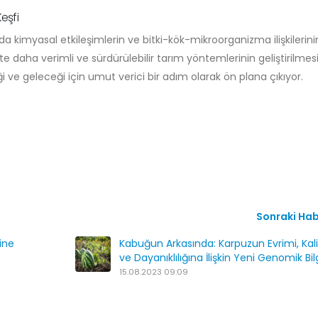
Keşfi
nda kimyasal etkileşimlerin ve bitki-kök-mikroorganizma ilişkilerin
 daha verimli ve sürdürülebilir tarım yöntemlerinin geliştirilmesi
iği ve geleceği için umut verici bir adım olarak ön plana çıkıyor.
Sonraki Ha
ine
Kabuğun Arkasında: Karpuzun Evrimi, Kali
ve Dayanıklılığına İlişkin Yeni Genomik Bilg
15.08.2023 09:09