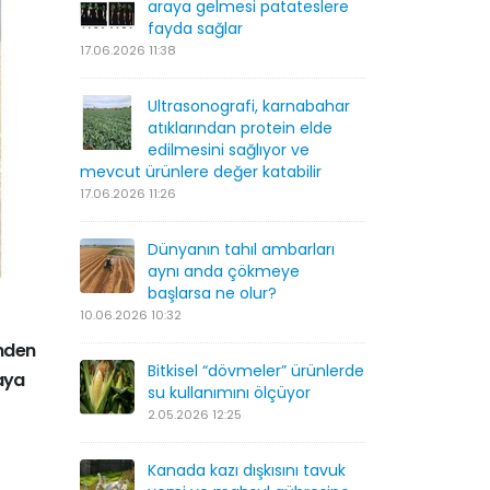
araya gelmesi patateslere
fayda sağlar
17.06.2026 11:38
Ultrasonografi, karnabahar
atıklarından protein elde
edilmesini sağlıyor ve
mevcut ürünlere değer katabilir
17.06.2026 11:26
Dünyanın tahıl ambarları
aynı anda çökmeye
başlarsa ne olur?
10.06.2026 10:32
inden
Bitkisel “dövmeler” ürünlerde
taya
su kullanımını ölçüyor
2.05.2026 12:25
Kanada kazı dışkısını tavuk