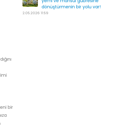
yemi ve mahsul gübresine
dönüştürmenin bir yolu var!
2.05.2026 11:59
dığını
rimi
eni bir
mıza
n