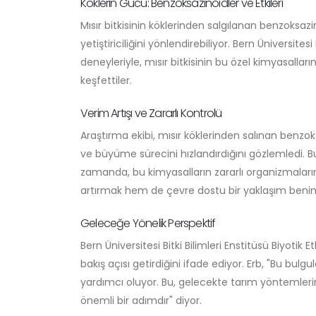
Köklerin Gücü: Benzoksazinoidler ve Etkileri
Mısır bitkisinin köklerinden salgılanan benzoksazin
yetiştiriciliğini yönlendirebiliyor. Bern Üniversites
deneyleriyle, mısır bitkisinin bu özel kimyasalları
keşfettiler.
Verim Artışı ve Zararlı Kontrolü
Araştırma ekibi, mısır köklerinden salınan benzok
ve büyüme sürecini hızlandırdığını gözlemledi. B
zamanda, bu kimyasalların zararlı organizmaların 
artırmak hem de çevre dostu bir yaklaşım benim
Geleceğe Yönelik Perspektif
Bern Üniversitesi Bitki Bilimleri Enstitüsü Biyotik
bakış açısı getirdiğini ifade ediyor. Erb, "Bu bu
yardımcı oluyor. Bu, gelecekte tarım yöntemleri
önemli bir adımdır" diyor.