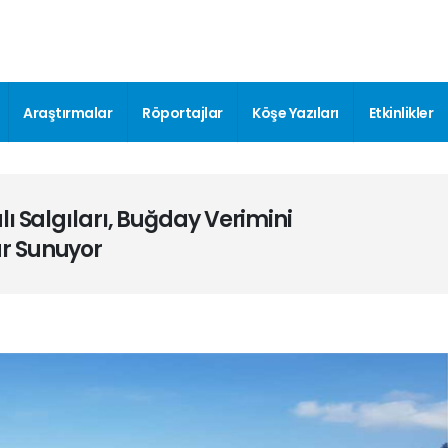
Araştırmalar
Röportajlar
Köşe Yazıları
Etkinlikler
ı Salgıları, Buğday Verimini
r Sunuyor