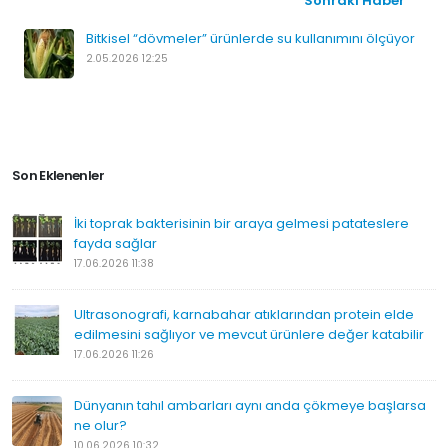
Sonraki Haber
Bitkisel “dövmeler” ürünlerde su kullanımını ölçüyor
2.05.2026 12:25
Son Eklenenler
İki toprak bakterisinin bir araya gelmesi patateslere
fayda sağlar
17.06.2026 11:38
Ultrasonografi, karnabahar atıklarından protein elde
edilmesini sağlıyor ve mevcut ürünlere değer katabilir
17.06.2026 11:26
Dünyanın tahıl ambarları aynı anda çökmeye başlarsa
ne olur?
10.06.2026 10:32