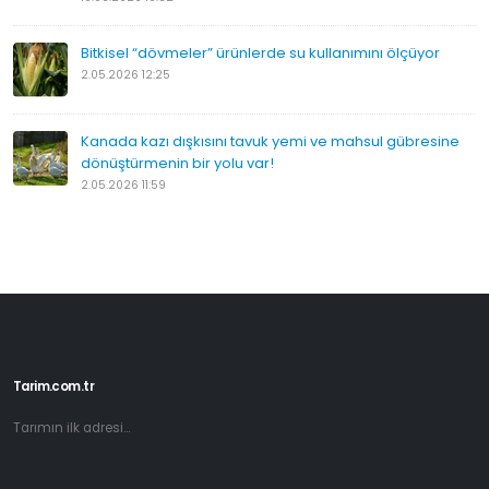
Bitkisel “dövmeler” ürünlerde su kullanımını ölçüyor
2.05.2026 12:25
Kanada kazı dışkısını tavuk yemi ve mahsul gübresine
dönüştürmenin bir yolu var!
2.05.2026 11:59
Tarim.com.tr
Tarımın ilk adresi...