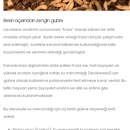
Besin açısından zengin gübre
Larvaların sindirimi sonucunda “frass” olarak bilinen bir artık
madde ortaya çıkar. Siyah asker sineği frass’ı birçok çalışmada
test edilmiştir; özellikle karasal bitkilerde kullanıldığında bitki
büyümesini ve verimini artırdığı görülmüştür.
Kanada kazı dışkısından elde edilen frass ise, hızlı büyüyen ve
yüksek protein içeriğine sahip su mercimeği (duckweed) için
gübre olarak kullanılma potansiyelini test etmeye karar verildi. Bu
bitki; hayvan yemi, biyoyakıt üretimi ve atık su arıtımı gibi
alanlarda kullanılmaktadır.
Bu deneyde su mercimeği için üç farklı gübre seçeneği test
edildi:
Birinci grup (kontrol): Su mercimeği büyümesi için gerekli