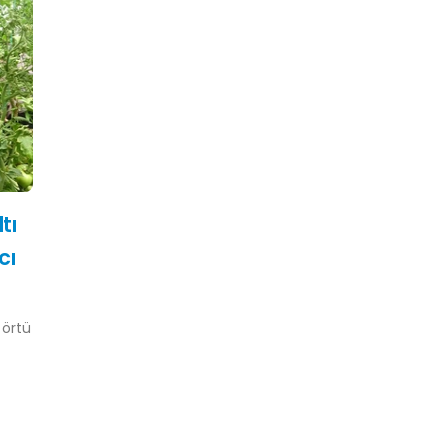
ltı
cı
 örtü