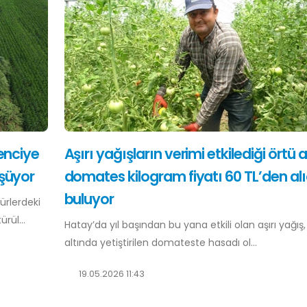
enciye
Aşırı yağışların verimi etkilediği örtü a
şüyor
domates kilogram fiyatı 60 TL’den alı
buluyor
ürlerdeki
rül...
Hatay’da yıl başından bu yana etkili olan aşırı yağış,
altında yetiştirilen domateste hasadı ol...
19.05.2026 11:43