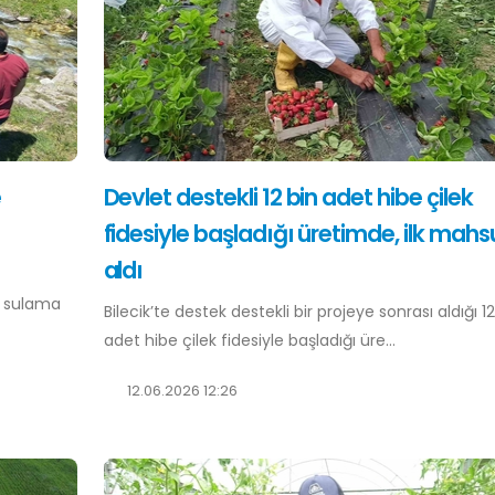
e
Devlet destekli 12 bin adet hibe çilek
fidesiyle başladığı üretimde, ilk mahs
aldı
n sulama
Bilecik’te destek destekli bir projeye sonrası aldığı 12
adet hibe çilek fidesiyle başladığı üre...
12.06.2026 12:26