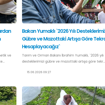
ardan
Bakan Yumaklı `2026 Yılı Desteklerimi
n
Gübre ve Mazottaki Artışa Göre Tekr
Hesaplayacağız`
etik ve
Tarım ve Orman Bakanı İbrahim Yumaklı, `2026 yılı
e...
desteklerimizi gübre ve mazottaki artışa göre tekr..
15.06.2026 09:27