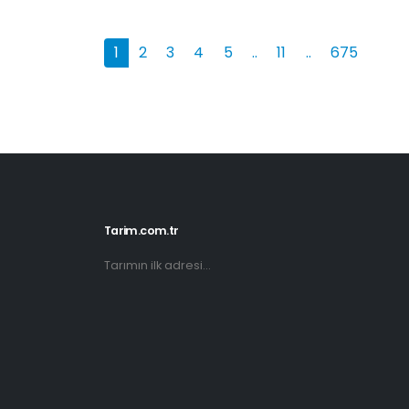
1
2
3
4
5
..
11
..
675
Tarim.com.tr
Tarımın ilk adresi...