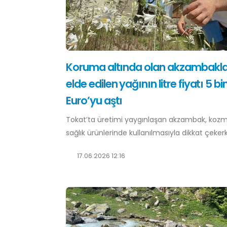
Koruma altında olan akzambakl
elde edilen yağının litre fiyatı 5 bi
Euro’yu aştı
Tokat’ta üretimi yaygınlaşan akzambak, kozm
sağlık ürünlerinde kullanılmasıyla dikkat çekerk
17.06.2026 12:16