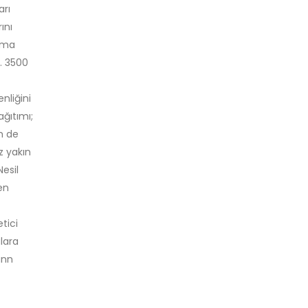
arı
ını
lama
. 3500
nliğini
ğıtımı;
em de
z yakın
esil
en
tici
alara
ann