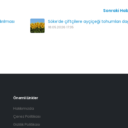
Sonraki Ha
ırılması
Söke’de çiftçilere ayçiçeği tohumları dağı
18.05.2026 17:35
Önemli Linkler
Hakkımızda
Çerez Politikası
Gizlilik Politikası