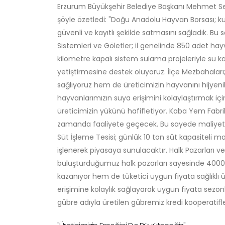
Erzurum Büyükşehir Belediye Başkanı Mehmet Sek
şöyle özetledi: "Doğu Anadolu Hayvan Borsası; 
güvenli ve kayıtlı şekilde satmasını sağladık. Bu
Sistemleri ve Göletler; il genelinde 850 adet ha
kilometre kapalı sistem sulama projeleriyle su ka
yetiştirmesine destek oluyoruz. İlçe Mezbahala
sağlıyoruz hem de üreticimizin hayvanını hijyeni
hayvanlarımızın suya erişimini kolaylaştırmak içi
üreticimizin yükünü hafifletiyor. Kaba Yem Fabrik
zamanda faaliyete geçecek. Bu sayede maliyetler
Süt İşleme Tesisi; günlük 10 ton süt kapasiteli 
işlenerek piyasaya sunulacaktır. Halk Pazarları ve
buluşturduğumuz halk pazarları sayesinde 4000 
kazanıyor hem de tüketici uygun fiyata sağlıklı ü
erişimine kolaylık sağlayarak uygun fiyata sezon
gübre adıyla üretilen gübremiz kredi kooperatifl