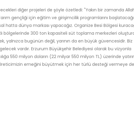
leri diğer projeleri de şöyle özetledi: "Yakın bir zamanda Alla
arım gençliği için eğitim ve girişimcilik programlarını başlatacağı
lusal hatta dünya markası yapacağız. Organize Besi Bölgesi kuracağ
lı bölgelerinde 300 ton kapasiteli süt toplama merkezleri oluştur
ek, yalnızca bugünün değil, yarının da en büyük güvencesidir. Biz
a gelecek vardır. Erzurum Büyükşehir Belediyesi olarak bu vizyonla
ncılığa 550 milyon doların (22 milyar 550 milyon TL) üzerinde yatır
Üreticimizin emeğini büyütmek için her türlü desteği vermeye 