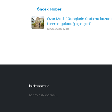
Önceki Haber
Özer Matlı: `Gençlerin üretime kazand
tarımın geleceği için şart`
13.05.2026 12:19
Tarim.com.tr
Tarımın ilk adresi...