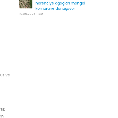
narenciye ağaçları mangal
kömürüne dönüşüyor
10.06.2026 11:39
fus ve
tık
rin