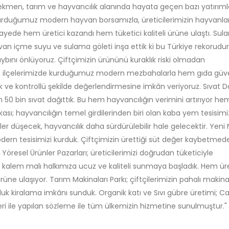
men, tarım ve hayvancılık alanında hayata geçen bazı yatırıml
kurduğumuz modern hayvan borsamızla, üreticilerimizin hayvanlar
 sayede hem üretici kazandı hem tüketici kaliteli ürüne ulaştı. Su
yvan içme suyu ve sulama göleti inşa ettik ki bu Türkiye rekorudur
ybını önlüyoruz. Çiftçimizin ürününü kuraklık riski olmadan
rı; ilçelerimizde kurduğumuz modern mezbahalarla hem gıda güve
k ve kontrollü şekilde değerlendirmesine imkân veriyoruz. Sıvat Da
n 50 bin sıvat dağıttık. Bu hem hayvancılığın verimini artırıyor h
ası; hayvancılığın temel girdilerinden biri olan kaba yem tesisimi
 düşecek, hayvancılık daha sürdürülebilir hale gelecektir. Yeni N
modern tesisimizi kurduk. Çiftçimizin ürettiği süt değer kaybetmed
 Yöresel Ürünler Pazarları; üreticilerimizi doğrudan tüketiciyle
kalem malı halkımıza ucuz ve kaliteli sunmaya başladık. Hem üre
rüne ulaşıyor. Tarım Makinaları Parkı; çiftçilerimizin pahalı makin
luk kiralama imkânı sunduk. Organik katı ve Sıvı gübre üretimi; C
eri ile yapılan sözleme ile tüm ülkemizin hizmetine sunulmuştur."