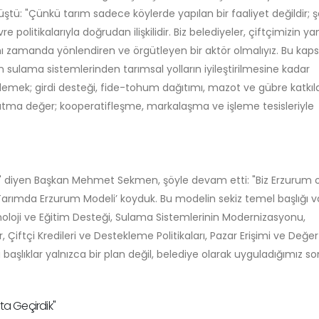
tü: "Çünkü tarım sadece köylerde yapılan bir faaliyet değildir; ş
 politikalarıyla doğrudan ilişkilidir. Biz belediyeler, çiftçimizin y
ynı zamanda yönlendiren ve örgütleyen bir aktör olmalıyız. Bu ka
sulama sistemlerinden tarımsal yolların iyileştirilmesine kadar
lemek; girdi desteği, fide-tohum dağıtımı, mazot ve gübre katkıla
atma değer; kooperatifleşme, markalaşma ve işleme tesisleriyle
" diyen Başkan Mehmet Sekmen, şöyle devam etti: "Biz Erzurum o
 ‘Tarımda Erzurum Modeli’ koyduk. Bu modelin sekiz temel başlığı v
noloji ve Eğitim Desteği, Sulama Sistemlerinin Modernizasyonu,
iftçi Kredileri ve Destekleme Politikaları, Pazar Erişimi ve Değer 
aşlıklar yalnızca bir plan değil, belediye olarak uyguladığımız s
ta Geçirdik"