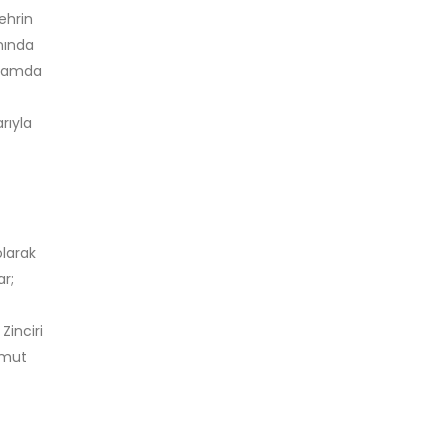
ehrin
anında
psamda
rıyla
larak
ar;
Zinciri
omut