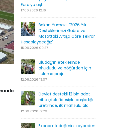
Euro’yu aştı
17.06.2026 12:16
Bakan Yumaklı `2026 Yılı
Desteklerimizi Gübre ve
Mazottaki Artışa Göre Tekrar
Hesaplayacağız`
15.06.2026 09:27
Uludağ’ın eteklerinde
ahududu ve böğürtlen için
sulama projesi
12.06.2026 13:07
zamanda
Devlet destekli 12 bin adet
hibe çilek fidesiyle başladığı
üretimde, ilk mahsulü aldı
12.06.2026 12:26
Ekonomik değerini kaybeden