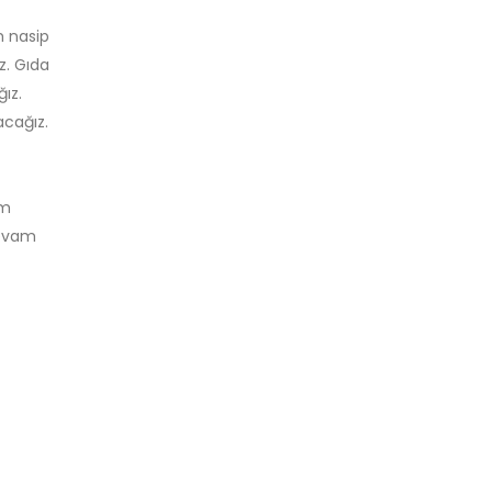
h nasip
z. Gıda
ız.
acağız.
ım
devam