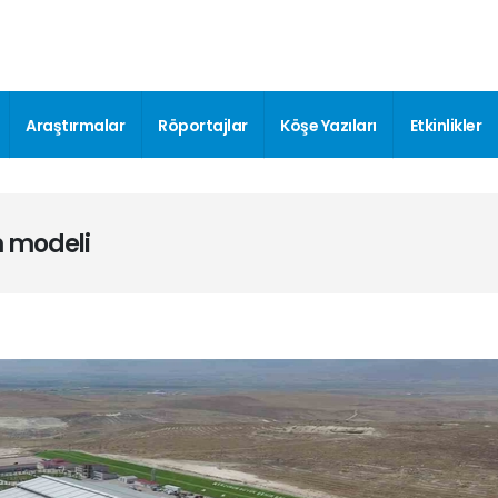
Araştırmalar
Röportajlar
Köşe Yazıları
Etkinlikler
m modeli