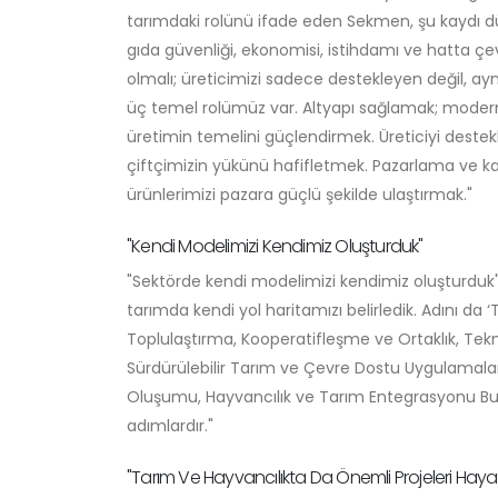
tarımdaki rolünü ifade eden Sekmen, şu kaydı düş
gıda güvenliği, ekonomisi, istihdamı ve hatta çevre
olmalı; üreticimizi sadece destekleyen değil, a
üç temel rolümüz var. Altyapı sağlamak; modern 
üretimin temelini güçlendirmek. Üreticiyi destek
çiftçimizin yükünü hafifletmek. Pazarlama ve k
ürünlerimizi pazara güçlü şekilde ulaştırmak."
"Kendi Modelimizi Kendimiz Oluşturduk"
"Sektörde kendi modelimizi kendimiz oluşturduk
tarımda kendi yol haritamızı belirledik. Adını da
Toplulaştırma, Kooperatifleşme ve Ortaklık, Tek
Sürdürülebilir Tarım ve Çevre Dostu Uygulamalar, Ç
Oluşumu, Hayvancılık ve Tarım Entegrasyonu Bu b
adımlardır."
"Tarım Ve Hayvancılıkta Da Önemli Projeleri Haya