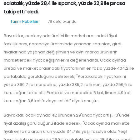
salatalık, yüzde 28,4 ile ıspanak, yüzde 22,9 ile pırasa
takip etti" dedi.
Tarım Haberleri
79 defa okundu
Bayraktar, ocak ayında üretici ile market arasındaki fiyat
farklılıklarını, narenciye üretiminde yaşanan sorunları, girdi
fiyatlarında yaşanan değişimleri ve aynı marka ürünlerin
marketlerdeki fiyat değişimlerini değerlendirdi. Ocak ayında
üretici ve market arasındaki fiyat farkının en fazla yüzde 404,2 ile
portakalda görüldüğünü belirterek, "Portakaldaki fiyat farkını
yüzde 396,7 ile mandalina, yüzde 385,2 ile limon, yüzde 256,5 ile
kuru soğan takip etti. Portakal ve mandalina 5 kat, limon 4,9 kat,
kuru soğan 3,6 kat fazlaya satıldı" diye konuştu.
Bayraktar, ocak ayında 42 üründen 29'unda fiyat artışı, 13'ünde
fiyat azalışı görüldüğünü ifade ederek, "Ocak ayında markette
fiyatı en fazla artan ürün yüzde 34,7 ile yeşil fasulye oldu. Yeşil
fasulyedeki artışı yüzde 29,8 ile salatalık, yüzde 28,4 ile ıspanak,