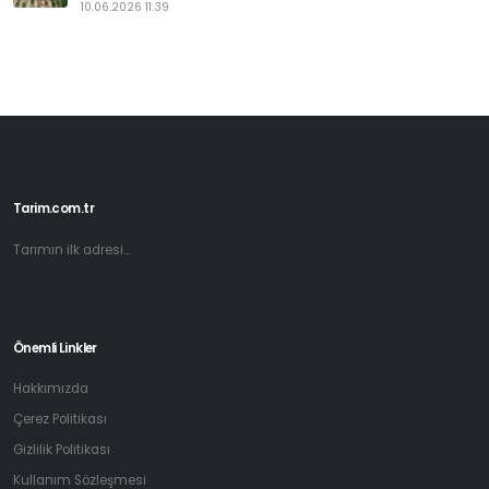
10.06.2026 11:39
Tarim.com.tr
Tarımın ilk adresi...
Önemli Linkler
Hakkımızda
Çerez Politikası
Gizlilik Politikası
Kullanım Sözleşmesi