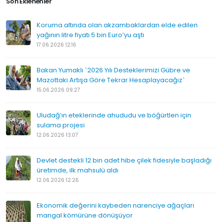
Son Eklenenler
Koruma altında olan akzambaklardan elde edilen
yağının litre fiyatı 5 bin Euro’yu aştı
17.06.2026 12:16
Bakan Yumaklı `2026 Yılı Desteklerimizi Gübre ve
Mazottaki Artışa Göre Tekrar Hesaplayacağız`
15.06.2026 09:27
Uludağ’ın eteklerinde ahududu ve böğürtlen için
sulama projesi
12.06.2026 13:07
Devlet destekli 12 bin adet hibe çilek fidesiyle başladığı
üretimde, ilk mahsulü aldı
12.06.2026 12:26
Ekonomik değerini kaybeden narenciye ağaçları
mangal kömürüne dönüşüyor