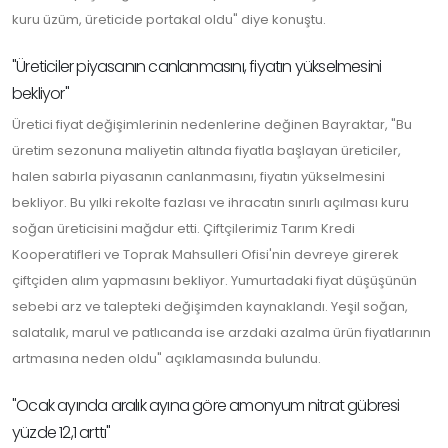
kuru üzüm, üreticide portakal oldu" diye konuştu.
"Üreticiler piyasanın canlanmasını, fiyatın yükselmesini
bekliyor"
Üretici fiyat değişimlerinin nedenlerine değinen Bayraktar, "Bu
üretim sezonuna maliyetin altında fiyatla başlayan üreticiler,
halen sabırla piyasanın canlanmasını, fiyatın yükselmesini
bekliyor. Bu yılki rekolte fazlası ve ihracatın sınırlı açılması kuru
soğan üreticisini mağdur etti. Çiftçilerimiz Tarım Kredi
Kooperatifleri ve Toprak Mahsulleri Ofisi'nin devreye girerek
çiftçiden alım yapmasını bekliyor. Yumurtadaki fiyat düşüşünün
sebebi arz ve talepteki değişimden kaynaklandı. Yeşil soğan,
salatalık, marul ve patlıcanda ise arzdaki azalma ürün fiyatlarının
artmasına neden oldu" açıklamasında bulundu.
"Ocak ayında aralık ayına göre amonyum nitrat gübresi
yüzde 12,1 arttı"