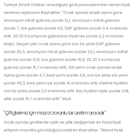
Türkiye Ziraat Odaları aracılığıyla girdi piyasalarından alınan fiyat
verilerini açıklayan Bayraktar, "Ocak ayında aralık ayına göre
amonyum nitrat gübresi yüzde 12,1, amonyum sülfat gübresi
yüzde 7, üre gübresi yüzde 4,5, DAP gübresi yüzde 0,4 oranında
arttı. 20.20.0 kompoze gübresinin fiyatı ise yüzde 2,2 oranında
düştü. Geçen yılın ocak ayına göre son bir yılda DAP gübresi
yüzde 25,3, amonyum nitrat gübresi yüzde 22,1, amonyum sülfat
gübresi yüzde 21,8, üre gübresi yüzde 16,9, 20.20.0 kompoze
gübresi yüzde 15,7 oranında arttı. Süt yemi ocak ayında aralık
ayına göre yüzde 4,7, besi yemi yüzde 4,6, son bir yılda süt yemi
yüzde 43,3, besi yemi ise yüzde 41 oranında arttı. Elektrik fiyatları
son bir yılda yüzde 2,11 oranında arttı. İlaç fiyatları aylık yüzde 3,18,
yıllık yüzde 16,7 oranında arttı" dedi.
"Çiftçilerimiz için mazot zorunlu bir üretim aracıdır"
Ocak ayında girdilerde aylık ve yıllık değişimde en fazla fiyat
artışının mazotta görüldüğünü bildiren Bayraktar, "Mazot fiyatı