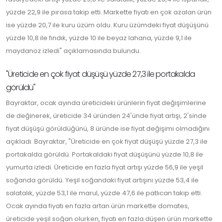
yüzde 22,9 ile pırasa takip etti. Markette fiyatı en çok azalan ürün
ise yüzde 20,7 ile kuru üzüm oldu. Kuru üzümdeki fiyat düşüşünü
yüzde 10,8 ile fındık, yüzde 10 ile beyaz lahana, yüzde 9,1 ile
maydanoz izledi" açıklamasında bulundu.
"Üreticide en çok fiyat düşüşü yüzde 27,3 ile portakalda
görüldü"
Bayraktar, ocak ayında üreticideki ürünlerin fiyat değişimlerine
de değinerek, üreticide 34 üründen 24'ünde fiyat artışı, 2'sinde
fiyat düşüşü görüldüğünü, 8 üründe ise fiyat değişimi olmadığını
açıkladı. Bayraktar, "Üreticide en çok fiyat düşüşü yüzde 27,3 ile
portakalda görüldü. Portakaldaki fiyat düşüşünü yüzde 10,8 ile
yumurta izledi. Üreticide en fazla fiyat artışı yüzde 56,9 ile yeşil
soğanda görüldü. Yeşil soğandaki fiyat artışını yüzde 53,4 ile
salatalık, yüzde 53,1 ile marul, yüzde 47,6 ile patlıcan takip etti.
Ocak ayında fiyatı en fazla artan ürün markette domates,
üreticide yeşil soğan olurken, fiyatı en fazla düşen ürün markette