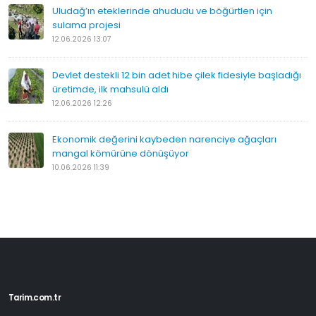
Uludağ’ın eteklerinde ahududu ve böğürtlen için
sulama projesi
12.06.2026 13:07
Devlet destekli 12 bin adet hibe çilek fidesiyle başladığı
üretimde, ilk mahsulü aldı
12.06.2026 12:26
Ekonomik değerini kaybeden narenciye ağaçları
mangal kömürüne dönüşüyor
10.06.2026 11:39
Tarim.com.tr