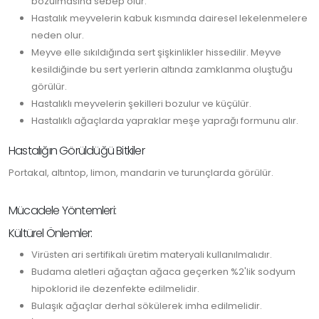
bozulmasına sebep olur.
Hastalık meyvelerin kabuk kısmında dairesel lekelenmelere
neden olur.
Meyve elle sıkıldığında sert şişkinlikler hissedilir. Meyve
kesildiğinde bu sert yerlerin altında zamklanma oluştuğu
görülür.
Hastalıklı meyvelerin şekilleri bozulur ve küçülür.
Hastalıklı ağaçlarda yapraklar meşe yaprağı formunu alır.
Hastalığın Görüldüğü Bitkiler
Portakal, altıntop, limon, mandarin ve turunçlarda görülür.
Mücadele Yöntemleri:
Kültürel Önlemler:
Virüsten ari sertifikalı üretim materyali kullanılmalıdır.
Budama aletleri ağaçtan ağaca geçerken %2'lik sodyum
hipoklorid ile dezenfekte edilmelidir.
Bulaşık ağaçlar derhal sökülerek imha edilmelidir.