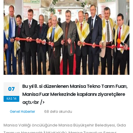
Bu yıl 8. si düzenlenen Manisa Tekno Tarım Fuarı,
07
Manisa Fuar Merkezinde kapılarını ziyaretçilere
KAS '14
açtı.<br />
Genel Haberler
68 defa okundu
Manisa Valiliği öncülüğünde Manisa Büyükşehir Belediyesi, Gıda
Tarım ve Hayvancılık İl Müdürlüğü, Manisa Ticaret ve Sanayi