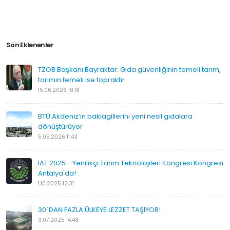
Son Eklenenler
TZOB Başkanı Bayraktar: Gıda güvenliğinin temeli tarım,
tarımın temeli ise topraktır
15.06.2026 10:18
BTÜ Akdeniz’in baklagillerini yeni nesil gıdalara
dönüştürüyor
5.05.2026 11:43
IAT 2025 - Yenilikçi Tarım Teknolojileri Kongresi Kongresi
Antalya'da!
1.10.2025 12:31
30`DAN FAZLA ÜLKEYE LEZZET TAŞIYOR!
3.07.2025 14:48