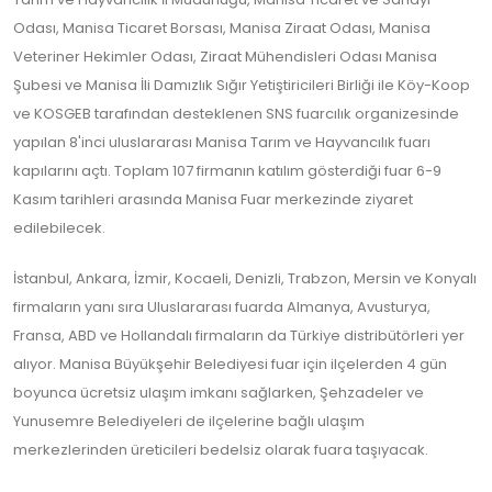
Odası, Manisa Ticaret Borsası, Manisa Ziraat Odası, Manisa
Veteriner Hekimler Odası, Ziraat Mühendisleri Odası Manisa
Şubesi ve Manisa İli Damızlık Sığır Yetiştiricileri Birliği ile Köy-Koop
ve KOSGEB tarafından desteklenen SNS fuarcılık organizesinde
yapılan 8'inci uluslararası Manisa Tarım ve Hayvancılık fuarı
kapılarını açtı. Toplam 107 firmanın katılım gösterdiği fuar 6-9
Kasım tarihleri arasında Manisa Fuar merkezinde ziyaret
edilebilecek.
İstanbul, Ankara, İzmir, Kocaeli, Denizli, Trabzon, Mersin ve Konyalı
firmaların yanı sıra Uluslararası fuarda Almanya, Avusturya,
Fransa, ABD ve Hollandalı firmaların da Türkiye distribütörleri yer
alıyor. Manisa Büyükşehir Belediyesi fuar için ilçelerden 4 gün
boyunca ücretsiz ulaşım imkanı sağlarken, Şehzadeler ve
Yunusemre Belediyeleri de ilçelerine bağlı ulaşım
merkezlerinden üreticileri bedelsiz olarak fuara taşıyacak.