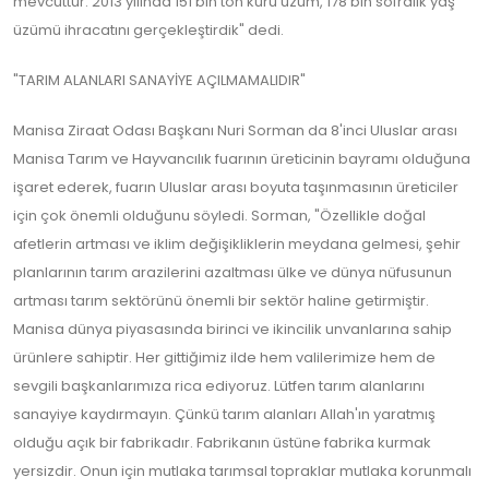
mevcuttur. 2013 yılında 151 bin ton kuru üzüm, 178 bin sofralık yaş
üzümü ihracatını gerçekleştirdik" dedi.
"TARIM ALANLARI SANAYİYE AÇILMAMALIDIR"
Manisa Ziraat Odası Başkanı Nuri Sorman da 8'inci Uluslar arası
Manisa Tarım ve Hayvancılık fuarının üreticinin bayramı olduğuna
işaret ederek, fuarın Uluslar arası boyuta taşınmasının üreticiler
için çok önemli olduğunu söyledi. Sorman, "Özellikle doğal
afetlerin artması ve iklim değişikliklerin meydana gelmesi, şehir
planlarının tarım arazilerini azaltması ülke ve dünya nüfusunun
artması tarım sektörünü önemli bir sektör haline getirmiştir.
Manisa dünya piyasasında birinci ve ikincilik unvanlarına sahip
ürünlere sahiptir. Her gittiğimiz ilde hem valilerimize hem de
sevgili başkanlarımıza rica ediyoruz. Lütfen tarım alanlarını
sanayiye kaydırmayın. Çünkü tarım alanları Allah'ın yaratmış
olduğu açık bir fabrikadır. Fabrikanın üstüne fabrika kurmak
yersizdir. Onun için mutlaka tarımsal topraklar mutlaka korunmalı