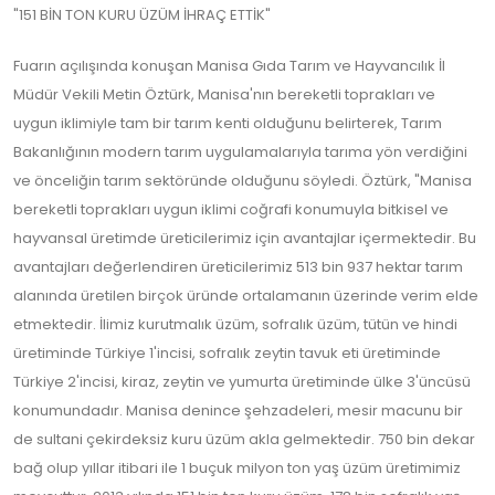
"151 BİN TON KURU ÜZÜM İHRAÇ ETTİK"
Fuarın açılışında konuşan Manisa Gıda Tarım ve Hayvancılık İl
Müdür Vekili Metin Öztürk, Manisa'nın bereketli toprakları ve
uygun iklimiyle tam bir tarım kenti olduğunu belirterek, Tarım
Bakanlığının modern tarım uygulamalarıyla tarıma yön verdiğini
ve önceliğin tarım sektöründe olduğunu söyledi. Öztürk, "Manisa
bereketli toprakları uygun iklimi coğrafi konumuyla bitkisel ve
hayvansal üretimde üreticilerimiz için avantajlar içermektedir. Bu
avantajları değerlendiren üreticilerimiz 513 bin 937 hektar tarım
alanında üretilen birçok üründe ortalamanın üzerinde verim elde
etmektedir. İlimiz kurutmalık üzüm, sofralık üzüm, tütün ve hindi
üretiminde Türkiye 1'incisi, sofralık zeytin tavuk eti üretiminde
Türkiye 2'incisi, kiraz, zeytin ve yumurta üretiminde ülke 3'üncüsü
konumundadır. Manisa denince şehzadeleri, mesir macunu bir
de sultani çekirdeksiz kuru üzüm akla gelmektedir. 750 bin dekar
bağ olup yıllar itibari ile 1 buçuk milyon ton yaş üzüm üretimimiz