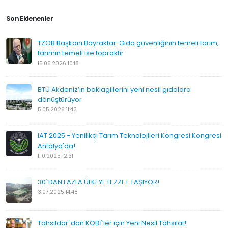
Son Eklenenler
TZOB Başkanı Bayraktar: Gıda güvenliğinin temeli tarım,
tarımın temeli ise topraktır
15.06.2026 10:18
BTÜ Akdeniz’in baklagillerini yeni nesil gıdalara
dönüştürüyor
5.05.2026 11:43
IAT 2025 - Yenilikçi Tarım Teknolojileri Kongresi Kongresi
Antalya'da!
1.10.2025 12:31
30`DAN FAZLA ÜLKEYE LEZZET TAŞIYOR!
3.07.2025 14:48
Tahsildar`dan KOBİ`ler için Yeni Nesil Tahsilat!