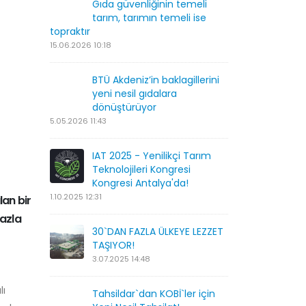
Gıda güvenliğinin temeli
tarım, tarımın temeli ise
topraktır
15.06.2026 10:18
BTÜ Akdeniz’in baklagillerini
yeni nesil gıdalara
dönüştürüyor
5.05.2026 11:43
IAT 2025 - Yenilikçi Tarım
Teknolojileri Kongresi
Kongresi Antalya'da!
1.10.2025 12:31
lan bir
fazla
30`DAN FAZLA ÜLKEYE LEZZET
TAŞIYOR!
3.07.2025 14:48
lı
Tahsildar`dan KOBİ`ler için