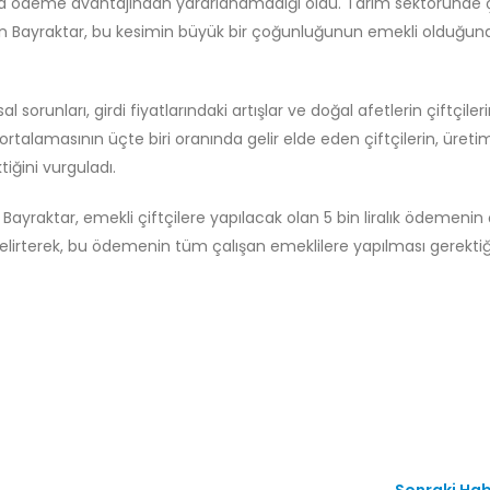
ra ödeme avantajından yararlanamadığı oldu. Tarım sektöründe 
ten Bayraktar, bu kesimin büyük bir çoğunluğunun emekli olduğuna
orunları, girdi fiyatlarındaki artışlar ve doğal afetlerin çiftçiler
ye ortalamasının üçte biri oranında gelir elde eden çiftçilerin, üret
tiğini vurguladı.
ayraktar, emekli çiftçilere yapılacak olan 5 bin liralık ödemenin
elirterek, bu ödemenin tüm çalışan emeklilere yapılması gerektiğ