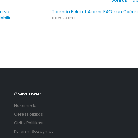
Sonraki Ha
ru ve
Tarımda Felaket Alarmı: FAO`nun Çağrısı
bilir
11.11.2023 11:44
Önemli Linkler
Hakkımızda
Çerez Politikası
Gizlilik Politikası
Kullanım Sözleşmesi