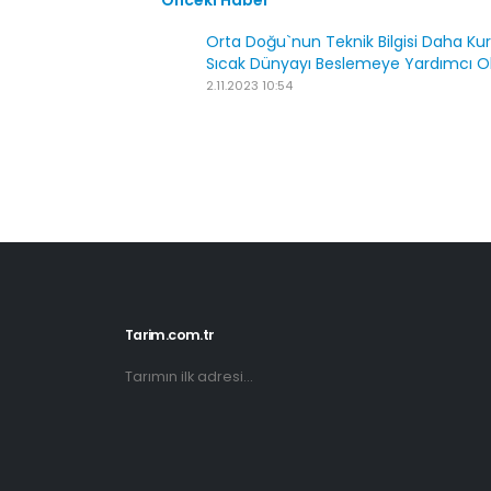
Önceki Haber
Orta Doğu`nun Teknik Bilgisi Daha Ku
Sıcak Dünyayı Beslemeye Yardımcı Ola
2.11.2023 10:54
Tarim.com.tr
Tarımın ilk adresi...