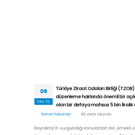
Türkiye Ziraat Odaları Birliği (TZOB
09
düzenleme hakkında önemli bir açıkl
KAS '23
olan bir defaya mahsus 5 bin liralık
Genel Haberler
85 defa okundu
Bayraktar'ın vurguladığı konulardan biri, emekli 