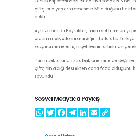
Kanun kapsamındaki bir defaya mahsus 5 bin li
çiftçilerin yaş ortalamasının 58 olduğunu belir
çekti.
Aynı zamanda Bayraktar, tarım sektörünün yapısal s
üretim maliyetlerini artırdığını ifade etti. Türki
vazgeçmemeleri için gelirlerinin artırılması gerek
Tarım sektörünün stratejik önemine de değinen B
çiftçinin aldığı destekten daha fazla olduğunu b
savundu.
Sosyal Medyada Paylaş