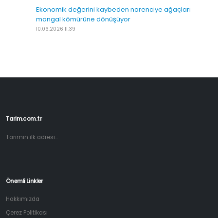
Ekonomik değerini kaybeden narenciye ağaçları
mangal kömürüne dönüşüyor
10.06.2026 11:39
Tarim.com.tr
Tarımın ilk adresi...
Önemli Linkler
Hakkımızda
Çerez Politikası