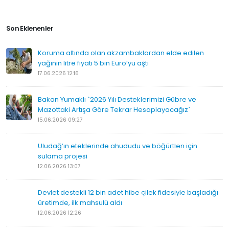
Son Eklenenler
Koruma altında olan akzambaklardan elde edilen
yağının litre fiyatı 5 bin Euro’yu aştı
17.06.2026 12:16
Bakan Yumaklı `2026 Yılı Desteklerimizi Gübre ve
Mazottaki Artışa Göre Tekrar Hesaplayacağız`
15.06.2026 09:27
Uludağ’ın eteklerinde ahududu ve böğürtlen için
sulama projesi
12.06.2026 13:07
Devlet destekli 12 bin adet hibe çilek fidesiyle başladığı
üretimde, ilk mahsulü aldı
12.06.2026 12:26