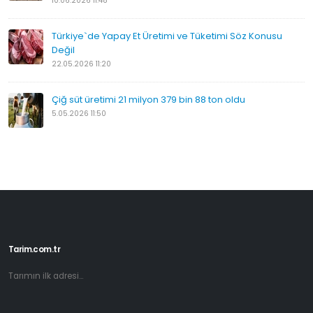
10.06.2026 11:48
Türkiye`de Yapay Et Üretimi ve Tüketimi Söz Konusu
Değil
22.05.2026 11:20
Çiğ süt üretimi 21 milyon 379 bin 88 ton oldu
5.05.2026 11:50
Tarim.com.tr
Tarımın ilk adresi...