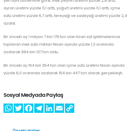
yılın aynı dönemine göre, inek peyniri üretimi yüzde 2,9 arttı,
ayran üretimi yüzde 11,1 arttı, yoğurt üretimi yüzde 11,1 arttı, içme
sütü üretimi yüzde 6,7 arttı, tereyağı ve sadeyağ üretimi yüzde 2,4
azaldı.
Bir önceki ay 1 milyon 7 bin 179 ton olan ticari süt işletmelerince
toplanan inek sütü miktarı Nisan ayında yüzde 1,3 oranında
azalarak 994 bin 137 ton oldu.
Bir önceki ay 164 bin 354 ton olan içme sütü üretimi Nisan ayında
yüzde 6,0 oranında azalarak 154 bin 447 ton olarak gerçekleşti.
Sosyal Medyada Paylaş
Önceki Haber