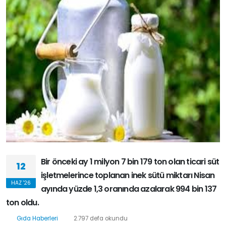
Bir önceki ay 1 milyon 7 bin 179 ton olan ticari süt
12
işletmelerince toplanan inek sütü miktarı Nisan
HAZ '26
ayında yüzde 1,3 oranında azalarak 994 bin 137
ton oldu.
Gıda Haberleri
2.797 defa okundu