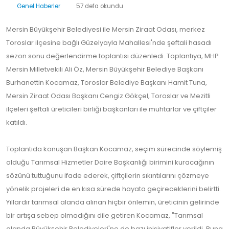
Genel Haberler
57 defa okundu
Mersin Büyükşehir Belediyesi ile Mersin Ziraat Odası, merkez
Toroslar ilçesine bağlı Güzelyayla Mahallesi'nde şeftali hasadı
sezon sonu değerlendirme toplantısı düzenledi. Toplantıya, MHP
Mersin Milletvekili Ali Öz, Mersin Büyükşehir Belediye Başkanı
Burhanettin Kocamaz, Toroslar Belediye Başkanı Hamit Tuna,
Mersin Ziraat Odası Başkanı Cengiz Gökçel, Toroslar ve Mezitli
ilçeleri şeftali üreticileri birliği başkanları ile muhtarlar ve çiftçiler
katıldı.
Toplantıda konuşan Başkan Kocamaz, seçim sürecinde söylemiş
olduğu Tarımsal Hizmetler Daire Başkanlığı birimini kuracağının
sözünü tuttuğunu ifade ederek, çiftçilerin sıkıntılarını çözmeye
yönelik projeleri de en kısa sürede hayata geçireceklerini belirtti.
Yıllardır tarımsal alanda alınan hiçbir önlemin, üreticinin gelirinde
bir artışa sebep olmadığını dile getiren Kocamaz, "Tarımsal
alanda Büyükşehir Belediyeleri'ne de bazı inisiyatifler verildi. Buna