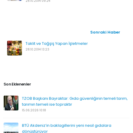
28.10.2014 09:24
Sonraki Haber
Taklit ve Tağşiş Yapan İşletmeler
28.10.2014 13:23
Son Eklenenler
TZOB Başkanı Bayraktar: Gıda güvenliğinin temeli tarım,
tarımın temeli ise topraktır
15.06.2026 10:18
BTÜ Akdeniz’in baklagillerini yeni nesil gıdalara
dönüştürüyor