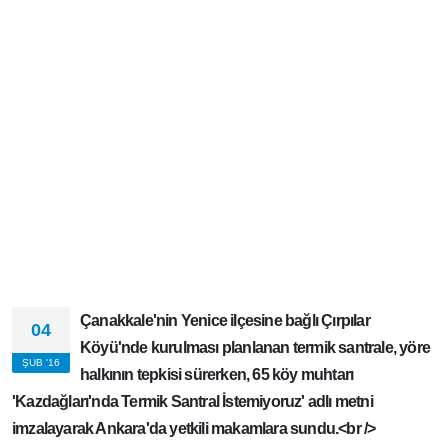
Çanakkale'nin Yenice ilçesine bağlı Çırpılar
04
Köyü'nde kurulması planlanan termik santrale,
ŞUB '16
yöre halkının tepkisi sürerken, 65 köy muhtarı
'Kazdağları'nda Termik Santral İstemiyoruz' adlı metni
imzalayarak Ankara'da yetkili makamlara sundu.<br />