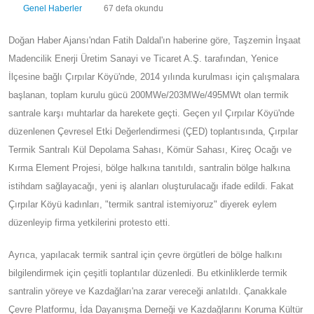
Genel Haberler
67 defa okundu
Doğan Haber Ajansı'ndan Fatih Daldal'ın haberine
göre, Taşzemin İnşaat Madencilik Enerji Üretim Sanayi ve Ticaret
A.Ş. tarafından, Yenice İlçesine bağlı Çırpılar Köyü'nde, 2014
yılında kurulması için çalışmalara başlanan, toplam kurulu gücü
200MWe/203MWe/495MWt olan termik santrale karşı muhtarlar
da harekete geçti. Geçen yıl Çırpılar Köyü'nde düzenlenen
Çevresel Etki Değerlendirmesi (ÇED) toplantısında, Çırpılar
Termik Santralı Kül Depolama Sahası, Kömür Sahası, Kireç Ocağı
ve Kırma Element Projesi, bölge halkına tanıtıldı, santralin bölge
halkına istihdam sağlayacağı, yeni iş alanları oluşturulacağı ifade
edildi. Fakat Çırpılar Köyü kadınları, "termik santral istemiyoruz"
diyerek eylem düzenleyip firma yetkilerini protesto etti.
Ayrıca, yapılacak termik santral için çevre örgütleri de bölge
halkını bilgilendirmek için çeşitli toplantılar düzenledi. Bu
etkinliklerde termik santralin yöreye ve Kazdağları'na zarar