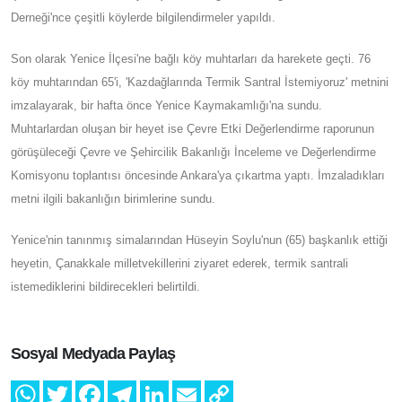
vereceği anlatıldı. Çanakkale Çevre Platformu, İda Dayanışma
Derneği ve Kazdağlarını Koruma Kültür Derneği'nce çeşitli
köylerde bilgilendirmeler yapıldı.
Son olarak Yenice İlçesi'ne bağlı köy muhtarları da harekete
geçti. 76 köy muhtarından 65'i, 'Kazdağlarında Termik Santral
İstemiyoruz' metnini imzalayarak, bir hafta önce Yenice
Kaymakamlığı'na sundu. Muhtarlardan oluşan bir heyet ise Çevre
Etki Değerlendirme raporunun görüşüleceği Çevre ve Şehircilik
Bakanlığı İnceleme ve Değerlendirme Komisyonu toplantısı
öncesinde Ankara'ya çıkartma yaptı. İmzaladıkları metni ilgili
bakanlığın birimlerine sundu.
Yenice'nin tanınmış simalarından Hüseyin Soylu'nun (65)
başkanlık ettiği heyetin, Çanakkale milletvekillerini ziyaret ederek,
termik santrali istemediklerini bildirecekleri belirtildi.