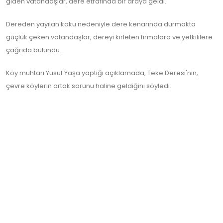
giden vatandaşlar, dere etrafında bir araya geldi.
Dereden yayılan koku nedeniyle dere kenarında durmakta
güçlük çeken vatandaşlar, dereyi kirleten firmalara ve yetkililere
çağrıda bulundu.
Köy muhtarı Yusuf Yaşa yaptığı açıklamada, Teke Deresi'nin,
çevre köylerin ortak sorunu haline geldiğini söyledi.