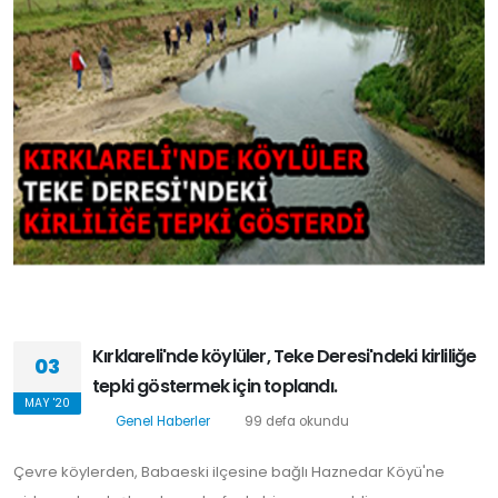
Kırklareli'nde köylüler, Teke Deresi'ndeki kirliliğe
03
tepki göstermek için toplandı.
MAY '20
Genel Haberler
99 defa okundu
Çevre köylerden, Babaeski ilçesine bağlı Haznedar Köyü'ne