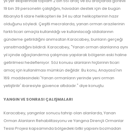
yıl yer ekiplerinde toplam 2 bin 551 araç ve bu araçlarda görevli
19 bin 39 personelin çalıştığını, havadan destek için de bugün
itibarıyla 6 idare helikopteri ile 34 su atar helikopterinin hazır
olduğunu söyledi. Çeşitli mecralarda, yanan orman arazilerinin
farklı ticari amaçla kullanıldığı ve kullanılacağı iddialarının
gündeme getirildiğini anımsatan Karacabey, bunların gerçeği
yansıtmadığını bildirdi. Karacabey, "Yanan orman alanlarına aynı
yıl içinde ağaçlandırma çalışması yapılarak bölgenin eski haline
getirilmesi hedefleniyor. Söz konusu alanların hiçbirinin ticari
amaç için kullanılması mümkün değildir. Bu konu, Anayasa'nın
169. maddesindeki 'Yanan ormanların yerinde yeni orman
yetiştirilir' ibaresiyle güvence altıdadır." diye konuştu.
YANGIN VE SONRASI ÇALIŞMALARI
Karacabey, yangınlar sonucu tahrip olan alanlarda, Yanan
Orman Alanların Rehabilitasyonu ve Yangına Dirençli Ormanlar
Tesisi Projesi kapsamında bölgedeki bitki yapısını bozmadan