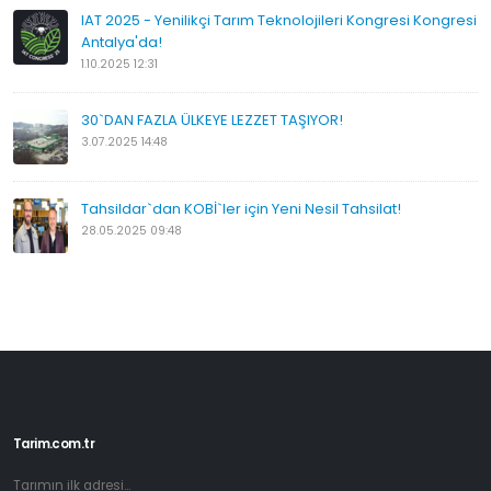
IAT 2025 - Yenilikçi Tarım Teknolojileri Kongresi Kongresi
Antalya'da!
1.10.2025 12:31
30`DAN FAZLA ÜLKEYE LEZZET TAŞIYOR!
3.07.2025 14:48
Tahsildar`dan KOBİ`ler için Yeni Nesil Tahsilat!
28.05.2025 09:48
Tarim.com.tr
Tarımın ilk adresi...