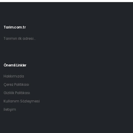
Tarim.com.tr
Tarımın ilk adresi...
Önemli Linkler
Hakkımızda
Çerez Politikası
Gizlilik Politikası
Kullanım Sözleşmesi
İletişim