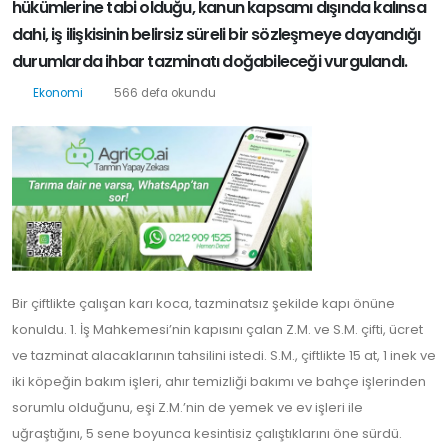
hükümlerine tabi olduğu, kanun kapsamı dışında kalınsa
dahi, iş ilişkisinin belirsiz süreli bir sözleşmeye dayandığı
durumlarda ihbar tazminatı doğabileceği vurgulandı.
Ekonomi
566 defa okundu
Bir çiftlikte çalışan karı koca, tazminatsız şekilde kapı önüne
konuldu. 1. İş Mahkemesi’nin kapısını çalan Z.M. ve S.M. çifti, ücret
ve tazminat alacaklarının tahsilini istedi. S.M., çiftlikte 15 at, 1 inek ve
iki köpeğin bakım işleri, ahır temizliği bakımı ve bahçe işlerinden
sorumlu olduğunu, eşi Z.M.’nin de yemek ve ev işleri ile
uğraştığını, 5 sene boyunca kesintisiz çalıştıklarını öne sürdü.