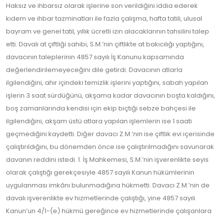
Haksız ve ihbarsız olarak işlerine son verildiğini iddia ederek
kıdem ve ihbar tazminatları ile fazla çalışma, hafta tatili, ulusal
bayram ve genel tatil, yıllık ücretli izin alacaklarının tahsilini talep
etti. Davalı at çiftliği sahibi, S.M.’nin çiftlikte at bakıcılığı yaptığını,
davacının taleplerinin 4857 sayılı İş Kanunu kapsamında
değerlendirilemeyeceğini dile getirdi. Davacının atlarla
ilgilendiğini, ahır içindeki temizlik işlerini yaptığını, sabah yapılan
işlerin 3 saat sürdüğünü, akşama kadar davacının boşta kaldığını,
boş zamanlarında kendisi için ekip biçtiği sebze bahçesi ile
ilgilendiğini, akşam üstü atlara yapılan işlemlerin ise 1 saati
geçmediğini kaydetti. Diğer davacı Z.M.’nin ise çiftlik evi içerisinde
çalıştırıldığını, bu dönemden önce ise çalıştırılmadığını savunarak
davanın reddini istedi. 1. İş Mahkemesi, S.M.’nin işverenlikte seyis
olarak çalıştığı gerekçesiyle 4857 sayılı Kanun hükümlerinin
uygulanması imkânı bulunmadığına hükmetti. Davacı Z.M.’nin de
davalı işverenlikte ev hizmetlerinde çalıştığı, yine 4857 sayılı
Kanun’un 4/1-(e) hükmü gereğince ev hizmetlerinde çalışanlara