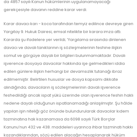
da 4857 sayılı Kanun hükümlerinin uygulanamayacağı
gerekçesiyle davanın reddine karar verdi.
Karar davacı karı - koca tarafından temyiz edilince devreye giren
Yargıtay 9. Hukuk Dairesi, emsal nitelikte bir karara imza attı.
Kararda şu ifadelere yer verildi; ‘Yargılama sırasında dinlenen
davacı ve davalı tanıklarının iş sözleşmelerinin feshine ilişkin
somut ve görgüye dayalı bir bilgileri bulunmamaktadır. Davalı
işverence dosyaya davacılar hakkında işe gelmedikleri iddia
edilen günlere ilişkin herhangi bir devamsızlık tutanağı ibraz
edilmemiştir. Belirtilen hususlar ve dosya kapsamı dikkate
alındığında; davacıların iş sözleşmelerinin davalı işverence
feshedildiği ancak ispat yükü üzerinde olan işverence feshin haklı
nedene dayalı olduğunun ispatlanamadığı anlaşılmıştır. Şu hâlde
yapılan işin niteliği göz önünde bulundurularak davacılar kıdem
tazminatına hak kazanamasa da 6098 sayılı Türk Borçlar
Kanunu’nun 432 ve 438. maddeleri uyarınca ihbar tazminatı hakkı
kazandıklarından, sözü edilen alacağın hesaplanarak hüküm