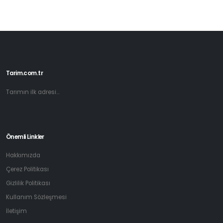
Tarim.com.tr
Tarımın ilk adresi...
Önemli Linkler
Hakkımızda
Çerez Politikası
Gizlilik Politikası
Kullanım Sözleşmesi
İletişim