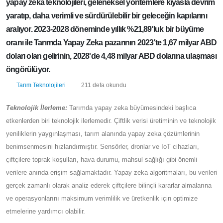
daha fazla üretim yapma zorluğuyla karşı karşıya. Bu
zorluklara karşı geliştirilen çözümler arasında, yapay
zeka teknolojileri, geleneksel yöntemlere kıyasla devrim
yaratıp, daha verimli ve sürdürülebilir bir geleceğin
kapılarını aralıyor. 2023-2028 döneminde yıllık %21,89'luk
bir büyüme oranı ile Tarımda Yapay Zeka pazarının
2023'te 1,67 milyar ABD doları olan gelirinin, 2028'de 4,48
milyar ABD dolarına ulaşması öngörülüyor.
Tarım Teknolojileri
211 defa okundu
Teknolojik İlerleme:
Tarımda yapay zeka büyümesindeki başlıca
etkenlerden biri teknolojik ilerlemedir. Çiftlik verisi üretiminin ve
teknolojik yeniliklerin yaygınlaşması, tarım alanında yapay zeka
çözümlerinin benimsenmesini hızlandırmıştır. Sensörler, dronlar
ve IoT cihazları, çiftçilere toprak koşulları, hava durumu, mahsul
sağlığı gibi önemli verilere anında erişim sağlamaktadır. Yapay
zeka algoritmaları, bu verileri gerçek zamanlı olarak analiz