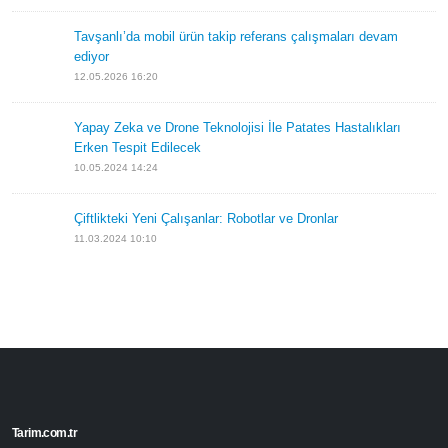
Son Eklenenler
Yapay Zekâ Tarımda Verimliliği Artırabilir, Ancak Küçük
Çiftçiler İçin Riskler Barındırıyor
5.06.2026 12:17
Yapay Zekâ Tarımda Verimliliği Artırabilir, Ancak Küçük
Çiftçiler İçin Riskler Barındırıyor
5.06.2026 12:17
Tavşanlı’da mobil ürün takip referans çalışmaları
devam ediyor
12.05.2026 16:20
Yapay Zeka ve Drone Teknolojisi İle Patates Hastalıkları
Erken Tespit Edilecek
10.05.2024 14:24