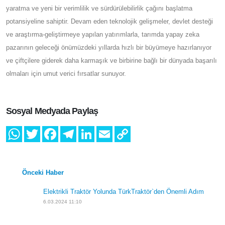
edebilir ve tarım uygulamalarını optimize etmek için eyleme
geçirebilir. Yapay zeka teknolojileri, mahsul verimini tahmin
etmekten iyileştirme alanlarını belirlemeye kadar çiftçilere
verimliliklerini en üst düzeye çıkaran, riski en aza indiren ve uzun
vadeli sürdürülebilirliği sağlayan bilinçli kararlar alma imkanı
tanır.
Sonuç:
Tarımın geleceği, sektörün karşılaştığı zorlukları aşmak
için yapay zeka teknolojilerini benimsemekte yatıyor. Hassas
tarımdan otomasyona, Yapay Zeka geleneksel tarım
uygulamalarında devrim yaratma ve yeni bir verimlilik ve
sürdürülebilirlik çağını başlatma potansiyeline sahiptir. Devam
eden teknolojik gelişmeler, devlet desteği ve araştırma-
geliştirmeye yapılan yatırımlarla, tarımda yapay zeka pazarının
geleceği önümüzdeki yıllarda hızlı bir büyümeye hazırlanıyor ve
çiftçilere giderek daha karmaşık ve birbirine bağlı bir dünyada
başarılı olmaları için umut verici fırsatlar sunuyor.