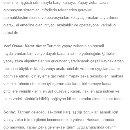
sektör ortaklıkları aracılığıyla bilgi paylaşımını ve teknoloji
transferini kolaylaştırmak, tarımda yapay zeka pazarının
büyümesini daha da hızlandırıyor.
Nitelikli İşgücü Sıkıntısı:
Tarım sektöründeki kalifiye işçi sıkıntısı,
küresel çiftçilerin karşılaştığı acil bir sorundur. Yaşlanan işgücü ve
genç nesillerin tarımda kariyer yapmaya ilgi göstermemesi
nedeniyle sektör önemli bir işgücü sıkıntısıyla karşı karşıya. Yapay
zeka tabanlı otomasyon sistemleri, çiftçilerin tekrar eden
görevleri otomatikleştirmelerine ve operasyonları
kolaylaştırmalarına yardımcı olarak, el emeğine olan ihtiyacı
azaltabilir ve operasyonel verimliliği artırabilir.
Veri Odaklı Karar Alma:
Tarımda yapay zekanın en önemli
faydalarından biri, veriye dayalı karar alabilme yeteneğidir.
Çiftçiler, yapay zeka algoritmalarının gücünden yararlanarak
çeşitli kaynaklardan toplanan büyük miktarda veriyi analiz