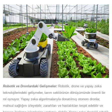
faktörlerin etkilerini azaltma konusunda veriye dayalı içgörüler
sağlama potansiyeli sunar. Çiftçiler, yapay zeka destekli araçlar
ve teknikleri benimseyerek daha az kaynakla daha fazla gıda
üretebilir, çevresel sürdürülebilirliği artırabilir ve artan gıda
talebini karşılamaya katkıda bulunabilir.