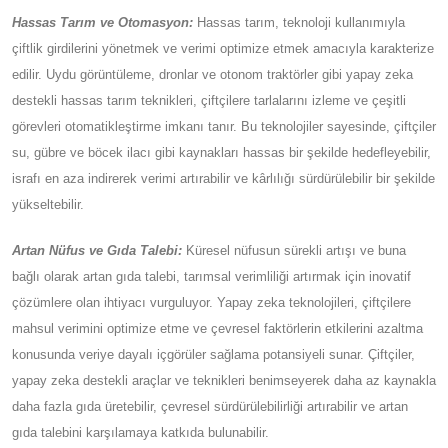
ederek çiftçilere bilinçli kararlar almalarına ve operasyonlarını
maksimum verimlilik ve üretkenlik için optimize etmelerine
yardımcı olabilir.
Hassas Tarım ve Otomasyon:
Hassas tarım, teknoloji
kullanımıyla çiftlik girdilerini yönetmek ve verimi optimize etmek
amacıyla karakterize edilir. Uydu görüntüleme, dronlar ve
otonom traktörler gibi yapay zeka destekli hassas tarım
teknikleri, çiftçilere tarlalarını izleme ve çeşitli görevleri
otomatikleştirme imkanı tanır. Bu teknolojiler sayesinde, çiftçiler
su, gübre ve böcek ilacı gibi kaynakları hassas bir şekilde
hedefleyebilir, israfı en aza indirerek verimi artırabilir ve kârlılığı
sürdürülebilir bir şekilde yükseltebilir.
Artan Nüfus ve Gıda Talebi:
Küresel nüfusun sürekli artışı ve
buna bağlı olarak artan gıda talebi, tarımsal verimliliği artırmak
için inovatif çözümlere olan ihtiyacı vurguluyor. Yapay zeka
teknolojileri, çiftçilere mahsul verimini optimize etme ve çevresel