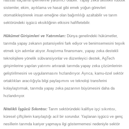
Robotik ve Dronlardaki Gelişmeler:
Robotik, drone ve yapay
zeka teknolojilerindeki gelişmeler, tarım sektörünün
dönüşümünde önemli bir rol oynuyor. Yapay zeka
algoritmalarıyla donatılmış otonom dronlar, mahsul sağlığını
izleyebilir, zararlıları ve hastalıkları tespit edebilir ve hassas
ilaçlama işlemlerine yardımcı olabilir. Yapay zeka destekli robotik
sistemler, ekim, ayıklama ve hasat gibi emek yoğun görevleri
otomatikleştirerek insan emeğine olan bağımlılığı azaltabilir ve
tarım sektöründeki işgücü eksikliğinin etkisini hafifletebilir.
Hükümet Girişimleri ve Yatırımları:
Dünya genelindeki
hükümetler, tarımda yapay zekanın potansiyelini fark ediyor ve
benimsemesini teşvik etmek için adımlar atıyor. Araştırma
finansmanı, yapay zeka destekli teknolojilere yönelik
sübvansiyonlar ve düzenleyici destek, AgTech girişimlerine
yapılan yatırımı artırarak tarımda yapay zeka çözümlerinin
geliştirilmesini ve uygulanmasını hızlandırıyor. Ayrıca, kamu-özel