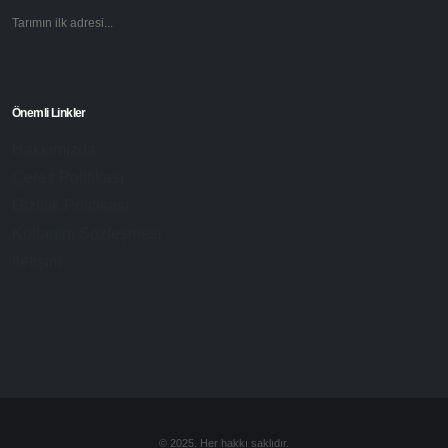
Çiftlikteki Yeni Çalışanlar: Robotlar ve Dronlar
11.03.2024 10:10
Tarim.com.tr
Tarımın ilk adresi...
Önemli Linkler
Hakkımızda