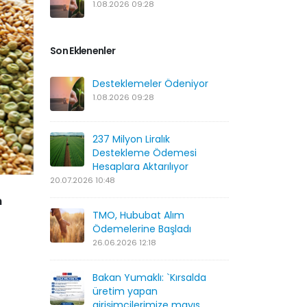
1.08.2026 09:28
Son Eklenenler
Desteklemeler Ödeniyor
1.08.2026 09:28
237 Milyon Liralık
Destekleme Ödemesi
Hesaplara Aktarılıyor
20.07.2026 10:48
n
TMO, Hububat Alım
Ödemelerine Başladı
26.06.2026 12:18
Bakan Yumaklı: `Kırsalda
üretim yapan
girişimcilerimize mayıs