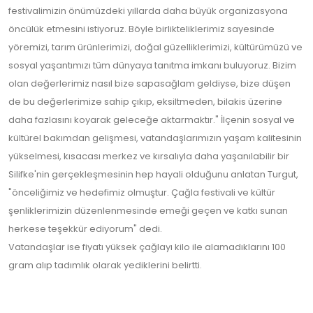
festivalimizin önümüzdeki yıllarda daha büyük organizasyona
öncülük etmesini istiyoruz. Böyle birlikteliklerimiz sayesinde
yöremizi, tarım ürünlerimizi, doğal güzelliklerimizi, kültürümüzü ve
sosyal yaşantımızı tüm dünyaya tanıtma imkanı buluyoruz. Bizim
olan değerlerimiz nasıl bize sapasağlam geldiyse, bize düşen
de bu değerlerimize sahip çıkıp, eksiltmeden, bilakis üzerine
daha fazlasını koyarak geleceğe aktarmaktır." İlçenin sosyal ve
kültürel bakımdan gelişmesi, vatandaşlarımızın yaşam kalitesinin
yükselmesi, kısacası merkez ve kırsalıyla daha yaşanılabilir bir
Silifke'nin gerçekleşmesinin hep hayali olduğunu anlatan Turgut,
"önceliğimiz ve hedefimiz olmuştur. Çağla festivali ve kültür
şenliklerimizin düzenlenmesinde emeği geçen ve katkı sunan
herkese teşekkür ediyorum" dedi.
Vatandaşlar ise fiyatı yüksek çağlayı kilo ile alamadıklarını 100
gram alıp tadımlık olarak yediklerini belirtti.