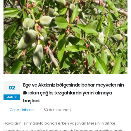
Ege ve Akdeniz bölgesinde bahar meyvelerinin
02
ilki olan çağla, tezgahlarda yerini almaya
MAR '16
başladı.
Genel Haberler
53 defa okundu
Havaların ısınmasıyla baharı erken yaşayan Mersin'in Silifke
ilçesinde yılın ilk çağla hasadı yapıldı.Tamamen organik olarak