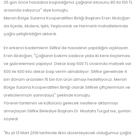
25 gün önce hasadına başladığımız çağlanın kilosunu 80 ila 100 TL
arasında satıyoruz" diye konuştu.
Mersin Bölge Sulama Kooperatifleri Birliği Başkanı Ersin Akdoğan
da ilçede, Akdere, Işıklı, Yeşilovacık ve Harmanlı mahallelerinde
çağla yetiştirildiğini aktardı.
En erkenci bademlerin Silifke'de hasadının yapıldığını açıklayan
Ersin Akdoğan, "Çağlanın bakımı sadece yılda iki kere ilaçlaması
ve gübrelemesi yapılıyor. Dekar başı 500 TL civarında maliyeti var.
500 ile 600 kilo dekar başı verim alınabiliyor. Silifke genelinde 4
bin dönüm araziden 15 bin ton ürün almayı hedefliyoruz. Mersin
Bölge Sulama Kooperatifleri Birliği olarak Silifkeli çiftçilerimizin ve
üreticilerimizin yanındayız" şeklinde konuştu.
Yörenin tanıtımını ve kültürünü gelecek nesillere aktarmayı
amaçlayan Silifke Belediye Başkanı Dr. Mustafa Turgut ise, şunları
söyledi:
"Bu yıl 13 Mart 2016 tarihinde ilkini düzenleyecek olduğumuz çağla