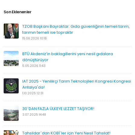
Son Eklenenler
TZOB Başkanı Bayraktar: Gıda güvenliğinin temeli tarım,
tarımın temeli ise topraktır
15.06.2026 10:18
BTÜ Akdeniz’in baklagillerini yeni nesil gıdalara
dönüştürüyor
5.05.2026 11:43
IAT 2025 - Yenilikçi Tarım Teknolojileri Kongresi Kongresi
Antalya'da!
1.10.2025 12:31
30`DAN FAZLA ÜLKEYE LEZZET TAŞIYOR!
3.07.2025 14:48
Tahsildar`dan KOBİ`ler için Yeni Nesil Tahsilat!