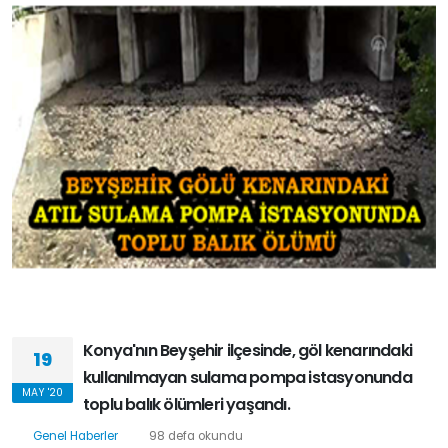
Konya'nın Beyşehir ilçesinde, göl kenarındaki
19
kullanılmayan sulama pompa istasyonunda
MAY '20
toplu balık ölümleri yaşandı.
Genel Haberler
98 defa okundu