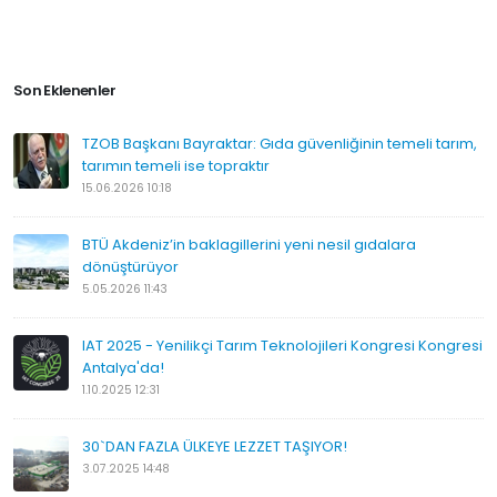
Son Eklenenler
TZOB Başkanı Bayraktar: Gıda güvenliğinin temeli tarım,
tarımın temeli ise topraktır
15.06.2026 10:18
BTÜ Akdeniz’in baklagillerini yeni nesil gıdalara
dönüştürüyor
5.05.2026 11:43
IAT 2025 - Yenilikçi Tarım Teknolojileri Kongresi Kongresi
Antalya'da!
1.10.2025 12:31
30`DAN FAZLA ÜLKEYE LEZZET TAŞIYOR!
3.07.2025 14:48