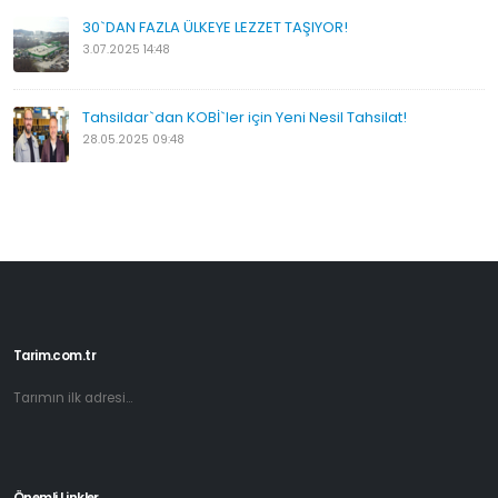
30`DAN FAZLA ÜLKEYE LEZZET TAŞIYOR!
3.07.2025 14:48
Tahsildar`dan KOBİ`ler için Yeni Nesil Tahsilat!
28.05.2025 09:48
Tarim.com.tr
Tarımın ilk adresi...