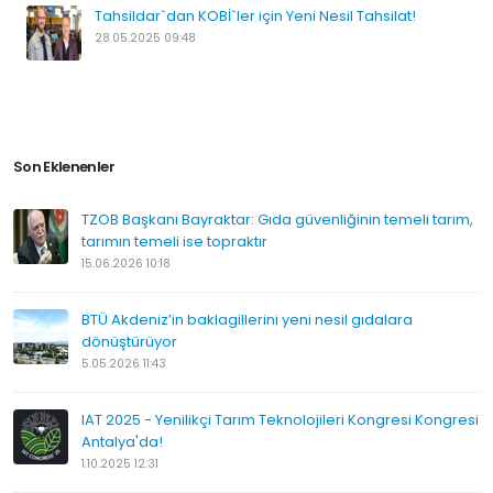
Tahsildar`dan KOBİ`ler için Yeni Nesil Tahsilat!
28.05.2025 09:48
Son Eklenenler
TZOB Başkanı Bayraktar: Gıda güvenliğinin temeli tarım,
tarımın temeli ise topraktır
15.06.2026 10:18
BTÜ Akdeniz’in baklagillerini yeni nesil gıdalara
dönüştürüyor
5.05.2026 11:43
IAT 2025 - Yenilikçi Tarım Teknolojileri Kongresi Kongresi
Antalya'da!
1.10.2025 12:31