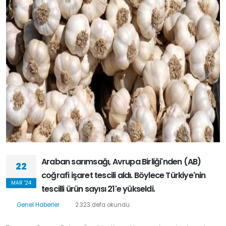
Araban sarımsağı, Avrupa Birliği'nden (AB)
22
coğrafi işaret tescili aldı. Böylece Türkiye'nin
MAR '24
tescilli ürün sayısı 21'e yükseldi.
Genel Haberler
2.323 defa okundu