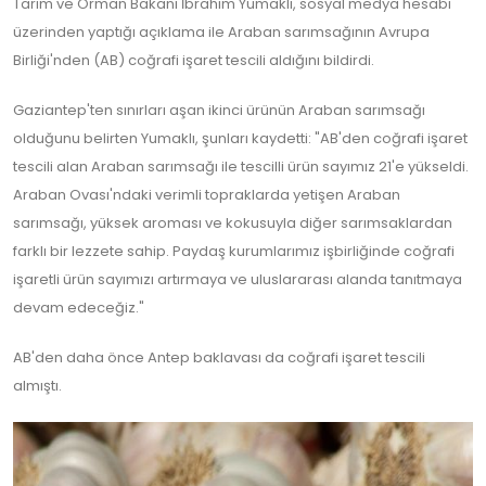
Tarım ve Orman Bakanı İbrahim Yumaklı, sosyal medya hesabı
üzerinden yaptığı açıklama ile Araban sarımsağının Avrupa
Birliği'nden (AB) coğrafi işaret tescili aldığını bildirdi.
Gaziantep'ten sınırları aşan ikinci ürünün Araban sarımsağı
olduğunu belirten Yumaklı, şunları kaydetti: "AB'den coğrafi işaret
tescili alan Araban sarımsağı ile tescilli ürün sayımız 21'e yükseldi.
Araban Ovası'ndaki verimli topraklarda yetişen Araban
sarımsağı, yüksek aroması ve kokusuyla diğer sarımsaklardan
farklı bir lezzete sahip. Paydaş kurumlarımız işbirliğinde coğrafi
işaretli ürün sayımızı artırmaya ve uluslararası alanda tanıtmaya
devam edeceğiz."
AB'den daha önce Antep baklavası da coğrafi işaret tescili
almıştı.