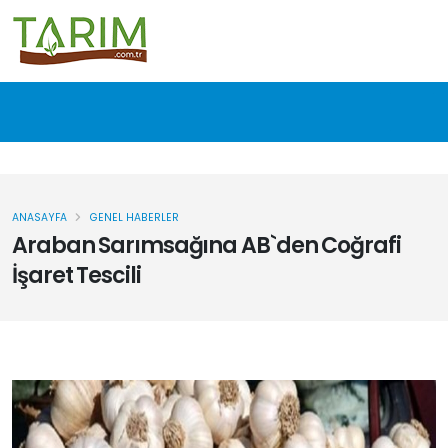
ANASAYFA
GENEL HABERLER
Araban Sarımsağına AB`den Coğrafi
İşaret Tescili