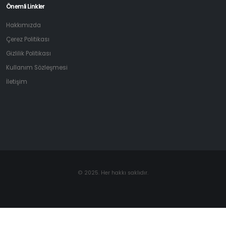
Önemli Linkler
Hakkımızda
Çerez Politikası
Gizlilik Politikası
Kullanım Sözleşmesi
İletişim
© 2025. Her hakkı saklıdır.