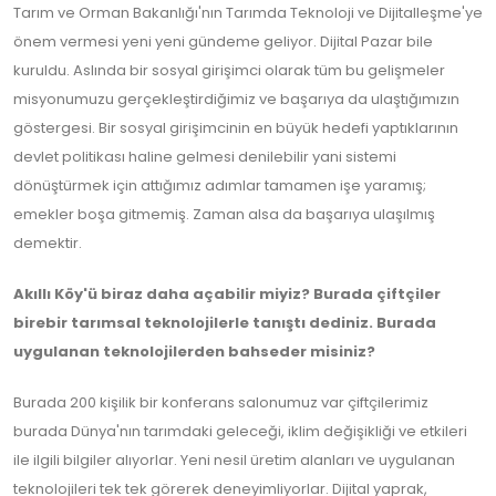
Tarım ve Orman Bakanlığı'nın Tarımda Teknoloji ve Dijitalleşme'ye
önem vermesi yeni yeni gündeme geliyor. Dijital Pazar bile
kuruldu. Aslında bir sosyal girişimci olarak tüm bu gelişmeler
misyonumuzu gerçekleştirdiğimiz ve başarıya da ulaştığımızın
göstergesi. Bir sosyal girişimcinin en büyük hedefi yaptıklarının
devlet politikası haline gelmesi denilebilir yani sistemi
dönüştürmek için attığımız adımlar tamamen işe yaramış;
emekler boşa gitmemiş. Zaman alsa da başarıya ulaşılmış
demektir.
Akıllı Köy'ü biraz daha açabilir miyiz? Burada çiftçiler
birebir tarımsal teknolojilerle tanıştı dediniz. Burada
uygulanan teknolojilerden bahseder misiniz?
Burada 200 kişilik bir konferans salonumuz var çiftçilerimiz
burada Dünya'nın tarımdaki geleceği, iklim değişikliği ve etkileri
ile ilgili bilgiler alıyorlar. Yeni nesil üretim alanları ve uygulanan
teknolojileri tek tek görerek deneyimliyorlar. Dijital yaprak,