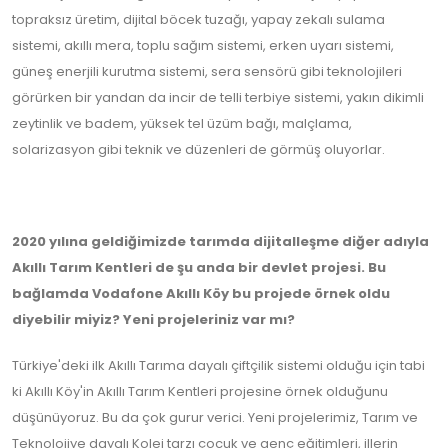
topraksız üretim, dijital böcek tuzağı, yapay zekalı sulama
sistemi, akıllı mera, toplu sağım sistemi, erken uyarı sistemi,
güneş enerjili kurutma sistemi, sera sensörü gibi teknolojileri
görürken bir yandan da incir de telli terbiye sistemi, yakın dikimli
zeytinlik ve badem, yüksek tel üzüm bağı, malçlama,
solarizasyon gibi teknik ve düzenleri de görmüş oluyorlar.
2020 yılına geldiğimizde tarımda dijitalleşme diğer adıyla
Akıllı Tarım Kentleri de şu anda bir devlet projesi. Bu
bağlamda Vodafone Akıllı Köy bu projede örnek oldu
diyebilir miyiz? Yeni projeleriniz var mı?
Türkiye'deki ilk Akıllı Tarıma dayalı çiftçilik sistemi olduğu için tabi
ki Akıllı Köy'in Akıllı Tarım Kentleri projesine örnek olduğunu
düşünüyoruz. Bu da çok gurur verici. Yeni projelerimiz, Tarım ve
Teknolojiye dayalı Kolej tarzı çocuk ve genç eğitimleri, illerin