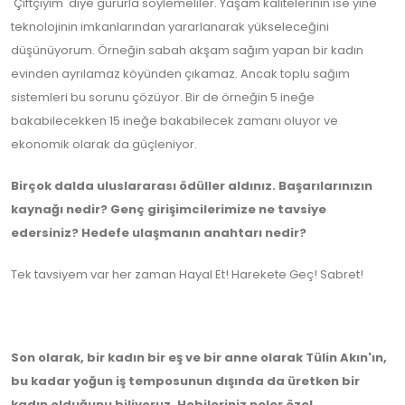
'Çiftçiyim' diye gururla söylemeliler. Yaşam kalitelerinin ise yine
teknolojinin imkanlarından yararlanarak yükseleceğini
düşünüyorum. Örneğin sabah akşam sağım yapan bir kadın
evinden ayrılamaz köyünden çıkamaz. Ancak toplu sağım
sistemleri bu sorunu çözüyor. Bir de örneğin 5 ineğe
bakabilecekken 15 ineğe bakabilecek zamanı oluyor ve
ekonomik olarak da güçleniyor.
Birçok dalda uluslararası ödüller aldınız. Başarılarınızın
kaynağı nedir? Genç girişimcilerimize ne tavsiye
edersiniz? Hedefe ulaşmanın anahtarı nedir?
Tek tavsiyem var her zaman Hayal Et! Harekete Geç! Sabret!
Son olarak, bir kadın bir eş ve bir anne olarak Tülin Akın'ın,
bu kadar yoğun iş temposunun dışında da üretken bir
kadın olduğunu biliyoruz. Hobileriniz neler özel