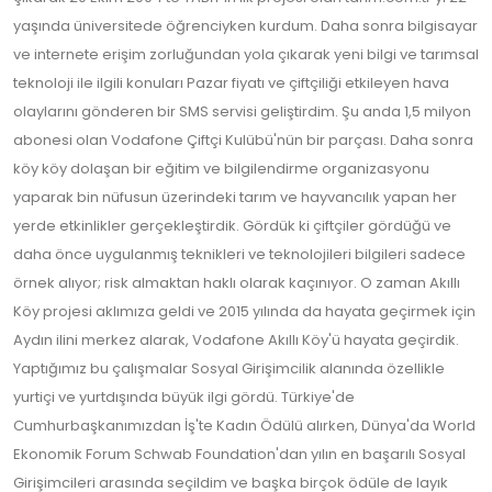
yaşında üniversitede öğrenciyken kurdum. Daha sonra bilgisayar
ve internete erişim zorluğundan yola çıkarak yeni bilgi ve tarımsal
teknoloji ile ilgili konuları Pazar fiyatı ve çiftçiliği etkileyen hava
olaylarını gönderen bir SMS servisi geliştirdim. Şu anda 1,5 milyon
abonesi olan Vodafone Çiftçi Kulübü'nün bir parçası. Daha sonra
köy köy dolaşan bir eğitim ve bilgilendirme organizasyonu
yaparak bin nüfusun üzerindeki tarım ve hayvancılık yapan her
yerde etkinlikler gerçekleştirdik. Gördük ki çiftçiler gördüğü ve
daha önce uygulanmış teknikleri ve teknolojileri bilgileri sadece
örnek alıyor; risk almaktan haklı olarak kaçınıyor. O zaman Akıllı
Köy projesi aklımıza geldi ve 2015 yılında da hayata geçirmek için
Aydın ilini merkez alarak, Vodafone Akıllı Köy'ü hayata geçirdik.
Yaptığımız bu çalışmalar Sosyal Girişimcilik alanında özellikle
yurtiçi ve yurtdışında büyük ilgi gördü. Türkiye'de
Cumhurbaşkanımızdan İş'te Kadın Ödülü alırken, Dünya'da World
Ekonomik Forum Schwab Foundation'dan yılın en başarılı Sosyal
Girişimcileri arasında seçildim ve başka birçok ödüle de layık