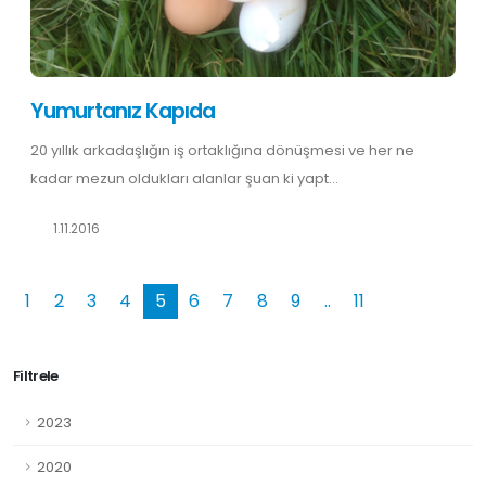
Yumurtanız Kapıda
20 yıllık arkadaşlığın iş ortaklığına dönüşmesi ve her ne
kadar mezun oldukları alanlar şuan ki yapt...
1.11.2016
1
2
3
4
5
6
7
8
9
..
11
Filtrele
2023
2020