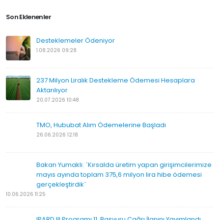
Son Eklenenler
Desteklemeler Ödeniyor
1.08.2026 09:28
237 Milyon Liralık Destekleme Ödemesi Hesaplara
Aktarılıyor
20.07.2026 10:48
TMO, Hububat Alım Ödemelerine Başladı
26.06.2026 12:18
Bakan Yumaklı: `Kırsalda üretim yapan girişimcilerimize
mayıs ayında toplam 375,6 milyon lira hibe ödemesi
gerçekleştirdik`
10.06.2026 11:25
IPARD III Programı 11. Başvuru Çağrı İlanını Yayımlandı