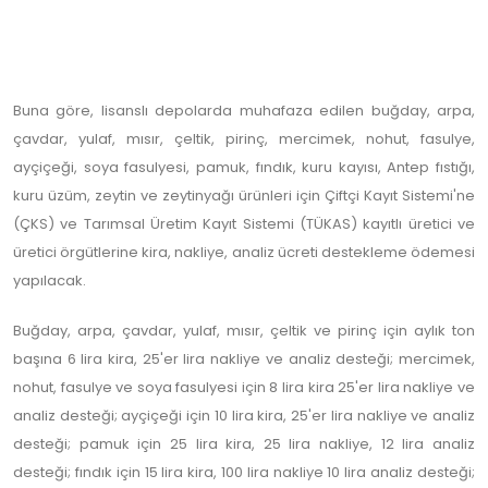
Buna göre, lisanslı depolarda muhafaza edilen buğday, arpa,
çavdar, yulaf, mısır, çeltik, pirinç, mercimek, nohut, fasulye,
ayçiçeği, soya fasulyesi, pamuk, fındık, kuru kayısı, Antep fıstığı,
kuru üzüm, zeytin ve zeytinyağı ürünleri için Çiftçi Kayıt Sistemi'ne
(ÇKS) ve Tarımsal Üretim Kayıt Sistemi (TÜKAS) kayıtlı üretici ve
üretici örgütlerine kira, nakliye, analiz ücreti destekleme ödemesi
yapılacak.
Buğday, arpa, çavdar, yulaf, mısır, çeltik ve pirinç için aylık ton
başına 6 lira kira, 25'er lira nakliye ve analiz desteği; mercimek,
nohut, fasulye ve soya fasulyesi için 8 lira kira 25'er lira nakliye ve
analiz desteği; ayçiçeği için 10 lira kira, 25'er lira nakliye ve analiz
desteği; pamuk için 25 lira kira, 25 lira nakliye, 12 lira analiz
desteği; fındık için 15 lira kira, 100 lira nakliye 10 lira analiz desteği;