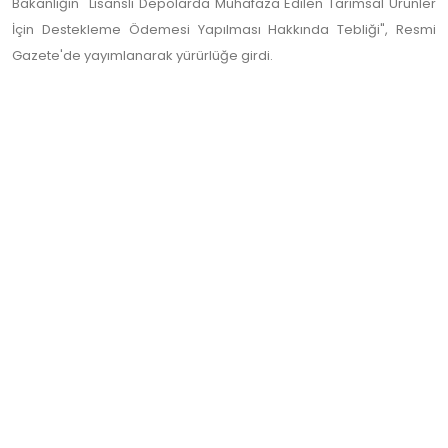
Bakanlığın "Lisanslı Depolarda Muhafaza Edilen Tarımsal Ürünler
İçin Destekleme Ödemesi Yapılması Hakkında Tebliği", Resmi
Gazete'de yayımlanarak yürürlüğe girdi.