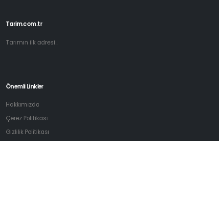
Tarim.com.tr
Tarımın ilk adresi...
Önemli Linkler
Hakkımızda
Çerez Politikası
Gizlilik Politikası
Kullanım Sözleşmesi
İletişim