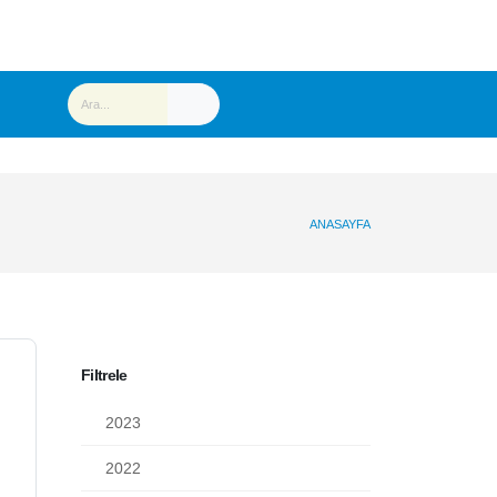
Filtrele
2023
2022
2021
2020
2019
2018
2017
Aralık (19)
Kasım (7)
Ekim (15)