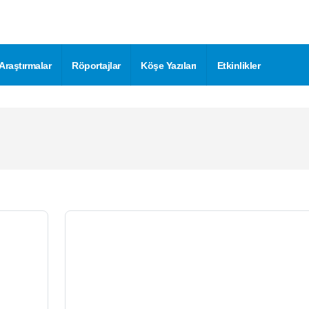
Bitkisel Üretimde Gübreleme
Abdullah Kaya
6.03.2017