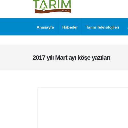
ARICILIK ZORDA
Prof Dr Harun Baytekin
9.03.2017