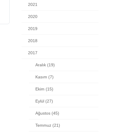
Eylül (27)
Ağustos (45)
Temmuz (21)
Haziran (11)
Mayıs (14)
Nisan (13)
Mart (2)
Şubat (6)
Ocak (6)
2016
2015