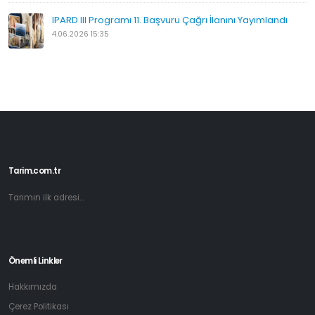
IPARD III Programı 11. Başvuru Çağrı İlanını Yayımlandı
4.06.2026 15:35
Tarim.com.tr
Tarımın ilk adresi...
Önemli Linkler
Hakkımızda
Çerez Politikası