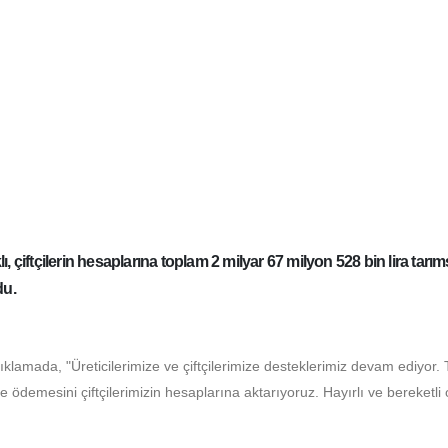
lı, çiftçilerin hesaplarına toplam 2 milyar 67 milyon 528 bin
ığını duyurdu.
du
açıklamada, "Üreticilerimize ve çiftçilerimize desteklerimiz de
k tarımsal destekleme ödemesini çiftçilerimizin hesaplarına aktarı
: