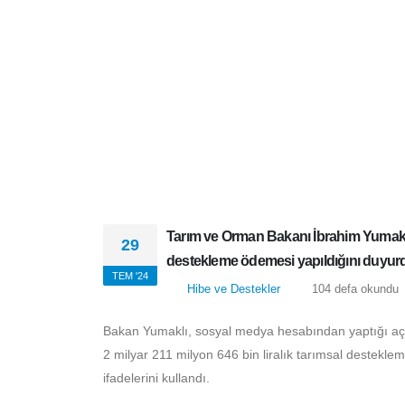
Tarım ve Orman Bakanı İbrahim Yumak
29
tarımsal destekleme ödemesi yapıld
TEM '24
Hibe ve Destekler
104 defa okun
Bakan Yumaklı, sosyal medya hesabından yaptığı 
ediyor. Toplam 2 milyar 211 milyon 646 bin liralı
Hayırlı ve bereketli olsun" ifadelerini kullandı.
Destekleme ödemelerinin detayları şu şekildedir