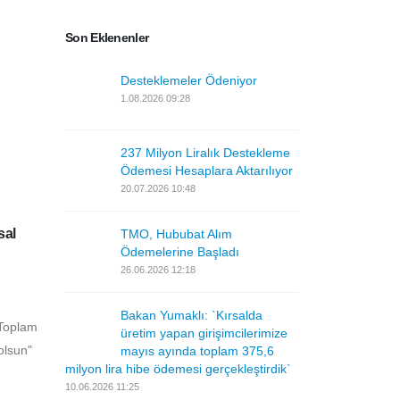
Desteklemeler Ödeniyor
1.08.2026 09:28
237 Milyon Liralık
Destekleme Ödemesi
Hesaplara Aktarılıyor
20.07.2026 10:48
 lira
TMO, Hububat Alım
Ödemelerine Başladı
26.06.2026 12:18
vam
Bakan Yumaklı: `Kırsalda
yoruz.
üretim yapan
girişimcilerimize mayıs
ayında toplam 375,6 milyon lira hibe
ödemesi gerçekleştirdik`
10.06.2026 11:25