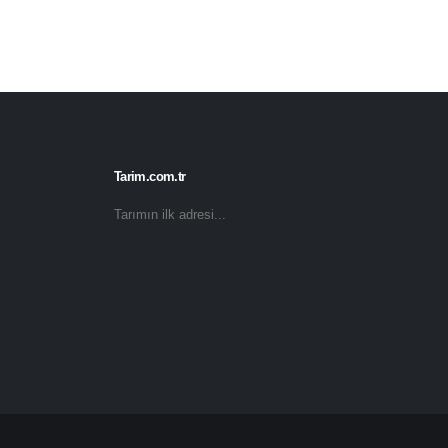
Tarim.com.tr
Tarımın ilk adresi...
© 2025. Her hakkı saklıdır.