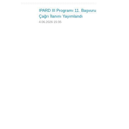
IPARD III Programı 11. Başvuru
Çağrı İlanını Yayımlandı
4.06.2026 15:35