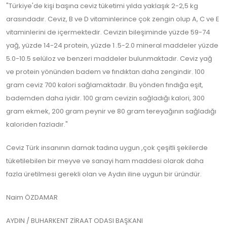
"Türkiye'de kişi başına ceviz tüketimi yılda yaklaşık 2-2,5 kg
arasındadır. Ceviz, B ve D vitaminlerince çok zengin olup A, C ve E
vitaminlerini de içermektedir. Cevizin bileşiminde yüzde 59-74
yağ, yüzde 14-24 protein, yüzde 1 .5-2.0 mineral maddeler yüzde
5.0-10.5 selüloz ve benzeri maddeler bulunmaktadır. Ceviz yağ
ve protein yönünden badem ve fındıktan daha zengindir. 100
gram ceviz 700 kalori sağlamaktadır. Bu yönden fındığa eşit,
bademden daha iyidir. 100 gram cevizin sağladığı kalori, 300
gram ekmek, 200 gram peynir ve 80 gram tereyağının sağladığı
kaloriden fazladır."
Ceviz Türk insanının damak tadına uygun ,çok çeşitli şekilerde
tüketilebilen bir meyve ve sanayi ham maddesi olarak daha
fazla üretilmesi gerekli olan ve Aydın iline uygun bir üründür.
Naim ÖZDAMAR
AYDIN / BUHARKENT ZİRAAT ODASI BAŞKANI